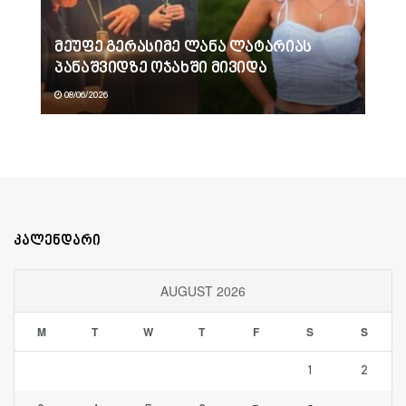
მეუფე გერასიმე ლანა ლატარიას
პანაშვიდზე ოჯახში მივიდა
08/06/2026
კალენდარი
AUGUST 2026
M
T
W
T
F
S
S
1
2