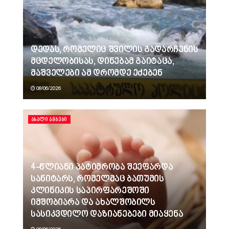
დედას, რომელიც შვილის გადარჩენის
მცდელობისას, დინებამ გაიტაცა,
მაშველები ამ დრომდე ეძებენ
08/06/2026
ᲐᲮᲐᲚᲘ ᲐᲛᲑᲔᲑᲘ
4-წლიანი პატიმრობა შეეფარდა
სანიტარს, რომელმაც ბათუმის
კლინიკის საპირფარეშოში
იმშობიარა და ახალშობილს
სასიკვდილო დაზიანებები მიაყენა