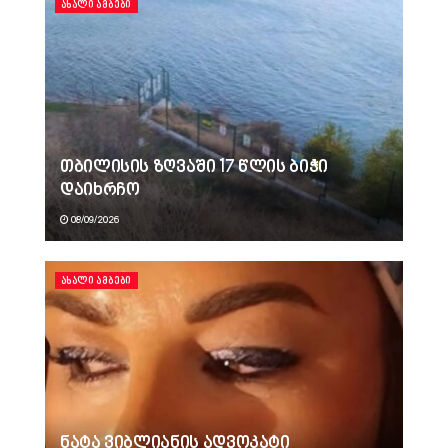
ᲐᲮᲐᲚᲘ ᲐᲛᲑᲔᲑᲘ
თბილისის ზღვაში 17 წლის ბიჭი
დაიხრჩო
08/09/2026
ᲐᲮᲐᲚᲘ ᲐᲛᲑᲔᲑᲘ
ნატა ვიბლიანის ადვოკატი