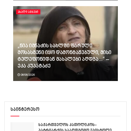
ᲐᲮᲐᲚᲘ ᲐᲛᲑᲔᲑᲘ
„ნია იმნაძის სახლში ფარული
მოსასმენი იყო დამონტაჟებული, მისი
ტელეფონიდან მასალები აღდგა…“ –
ეკა კუპატაძე
08/06/2026
საინტერესო
საქართველოს კათოლიკოს-
პატრიარქის სააღდგომო ეპისტოლე