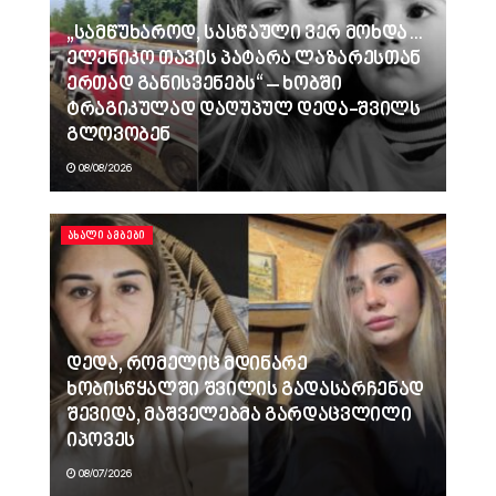
„სამწუხაროდ, სასწაული ვერ მოხდა…
ელენიკო თავის პატარა ლაზარესთან
ერთად განისვენებს“ – ხობში
ტრაგიკულად დაღუპულ დედა-შვილს
გლოვობენ
08/08/2026
ᲐᲮᲐᲚᲘ ᲐᲛᲑᲔᲑᲘ
დედა, რომელიც მდინარე
ხობისწყალში შვილის გადასარჩენად
შევიდა, მაშველებმა გარდაცვლილი
იპოვეს
08/07/2026