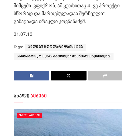
მიმცემი. ვფიქრობ, ამ კუთხითაც 4–ვე პროექტი
სწორად და მართებულადაა შერჩეული“, –
განაცხადა ირაკლი კოვზანაძემ.
31.07.13
Tags:
3 მლნ აშშ დოლარი დაიხარჯა
სასტუმრო „როიალ ბატონის“ მშენებლობისთვის 2
ახალი
ამბები
ᲐᲮᲐᲚᲘ ᲐᲛᲑᲔᲑᲘ