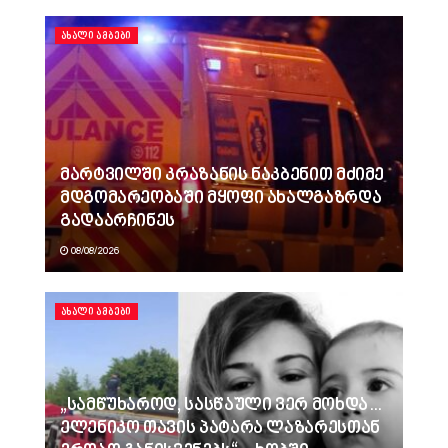
ᲐᲮᲐᲚᲘ ᲐᲛᲑᲔᲑᲘ
მარტვილში კრაზანის ნაკბენით მძიმე
მდგომარეობაში მყოფი ახალგაზრდა
გადაარჩინეს
08/08/2026
ᲐᲮᲐᲚᲘ ᲐᲛᲑᲔᲑᲘ
„სამწუხაროდ, სასწაული ვერ მოხდა…
ელენიკო თავის პატარა ლაზარესთან