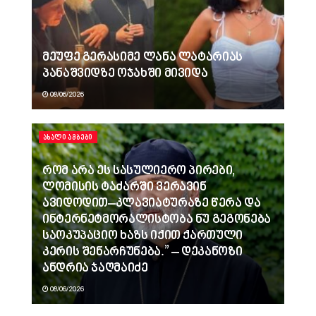
მეუფე გერასიმე ლანა ლატარიას
პანაშვიდზე ოჯახში მივიდა
08/06/2026
ᲐᲮᲐᲚᲘ ᲐᲛᲑᲔᲑᲘ
რომ არა ეს სასულიერო პირები,
ლომისის ტაძარში ვერავინ
ავიდოდით–კლავიატურაზე წერა და
ინტერნეტმორალისტობა ნუ გეგონება
საოკუპაციო ხაზს იქით ქართული
კერის შენარჩუნება.” – დეკანოზი
ანდრია ჯაღმაიძე
08/06/2026