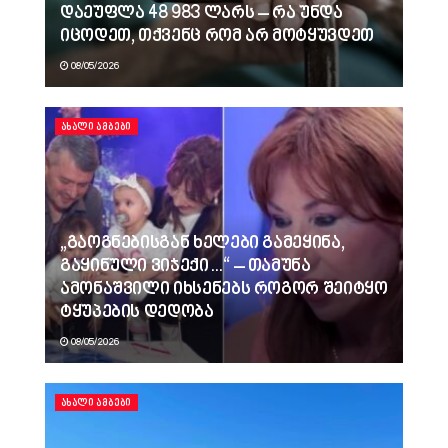
დაეუფლა 48 983 ლარს – რა უნდა
იცოდეთ, თქვენც რომ არ მოტყუვდეთ
08/05/2026
ᲐᲮᲐᲚᲘ ᲐᲛᲑᲔᲑᲘ
„გაოგნებისგან ხელები გამეყინა,
გაყინული ვიჯექი…“ – თამუნა
ამონაშვილი იხსენებს როგორ შეიტყო
ტყუპების დედობა
08/05/2026
ᲐᲮᲐᲚᲘ ᲐᲛᲑᲔᲑᲘ