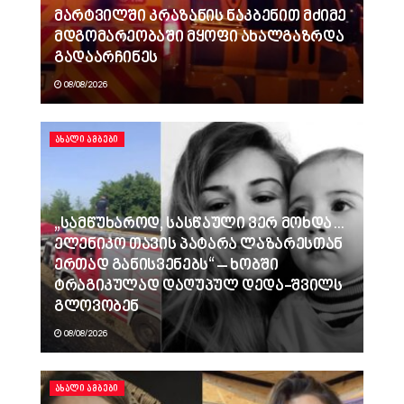
მარტვილში კრაზანის ნაკბენით მძიმე
მდგომარეობაში მყოფი ახალგაზრდა
გადაარჩინეს
08/08/2026
ᲐᲮᲐᲚᲘ ᲐᲛᲑᲔᲑᲘ
„სამწუხაროდ, სასწაული ვერ მოხდა…
ელენიკო თავის პატარა ლაზარესთან
ერთად განისვენებს“ – ხობში
ტრაგიკულად დაღუპულ დედა-შვილს
გლოვობენ
08/08/2026
ᲐᲮᲐᲚᲘ ᲐᲛᲑᲔᲑᲘ