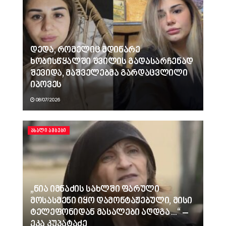
დედა, რომელიც მდინარე
ხობისწყალში შვილის გადასარჩენად
შევიდა, მაშველებმა გარდაცვლილი
იპოვეს
08/07/2026
ᲐᲮᲐᲚᲘ ᲐᲛᲑᲔᲑᲘ
„ნია იმნაძის სახლში ფარული
მოსასმენი იყო დამონტაჟებული, მისი
ტელეფონიდან მასალები აღდგა…“ –
ეკა კუპატაძე