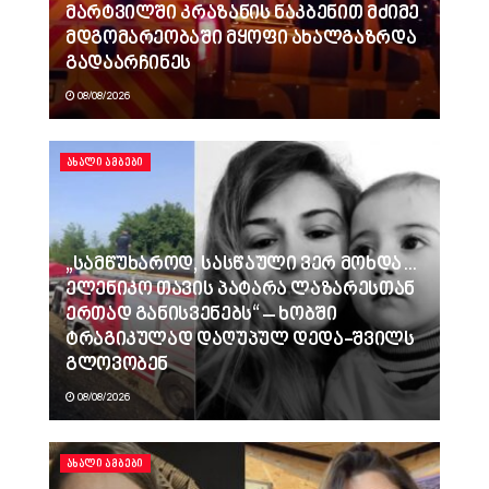
მარტვილში კრაზანის ნაკბენით მძიმე
მდგომარეობაში მყოფი ახალგაზრდა
გადაარჩინეს
08/08/2026
ᲐᲮᲐᲚᲘ ᲐᲛᲑᲔᲑᲘ
„სამწუხაროდ, სასწაული ვერ მოხდა…
ელენიკო თავის პატარა ლაზარესთან
ერთად განისვენებს“ – ხობში
ტრაგიკულად დაღუპულ დედა-შვილს
გლოვობენ
08/08/2026
ᲐᲮᲐᲚᲘ ᲐᲛᲑᲔᲑᲘ