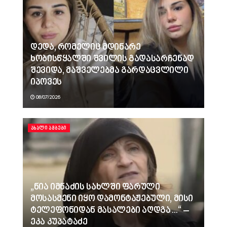
დედა, რომელიც მდინარე
ხობისწყალში შვილის გადასარჩენად
შევიდა, მაშველებმა გარდაცვლილი
იპოვეს
08/07/2026
ᲐᲮᲐᲚᲘ ᲐᲛᲑᲔᲑᲘ
„ნია იმნაძის სახლში ფარული
მოსასმენი იყო დამონტაჟებული, მისი
ტელეფონიდან მასალები აღდგა…“ –
ეკა კუპატაძე