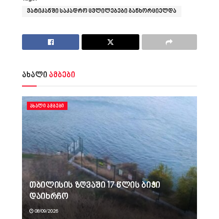
ვატიკანში საკადრო ცვლილებები განხორციელდა
ახალი
ამბები
ᲐᲮᲐᲚᲘ ᲐᲛᲑᲔᲑᲘ
თბილისის ზღვაში 17 წლის ბიჭი
დაიხრჩო
08/09/2026