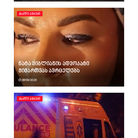
ᲐᲮᲐᲚᲘ ᲐᲛᲑᲔᲑᲘ
ნატა ვიბლიანის ადვოკატი
მიმართვას ავრცელებს
08/09/2026
ᲐᲮᲐᲚᲘ ᲐᲛᲑᲔᲑᲘ