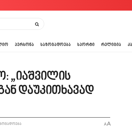
ᲚᲘᲝ
ᲞᲔᲠᲡᲝᲜᲐ
ᲡᲐᲖᲝᲒᲐᲓᲝᲔᲑᲐ
ᲡᲞᲝᲠᲢᲘ
ᲠᲔᲚᲘᲒᲘᲐ
Კ
ო: „იაშვილის
გან დაუკითხავად
A
ზოგადოება
A