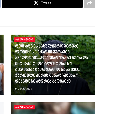
Tweet
ᲐᲮᲐᲚᲘ ᲐᲛᲑᲔᲑᲘ
რომ არა ეს სასულიერო პირები,
ლომისის ტაძარში ვერავინ
ავიდოდით–კლავიატურაზე წერა და
ინტერნეტმორალისტობა ნუ
გეგონება საოკუპაციო ხაზს იქით
ქართული კერის შენარჩუნება.” –
დეკანოზი ანდრია ჯაღმაიძე
08/06/2026
ᲐᲮᲐᲚᲘ ᲐᲛᲑᲔᲑᲘ