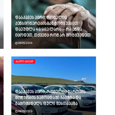
დააკავეს პირი, რომელიც
პენსიონერებისგან მოტყუებით
დაეუფლა 48 983 ლარს – რა უნდა
იცოდეთ, თქვენც რომ არ მოტყუვდეთ
08/05/2026
ᲐᲮᲐᲚᲘ ᲐᲛᲑᲔᲑᲘ
დააკავეს პირი, რომელიც მართვის
მოწმობის გამოცდაში ჩაიჭრა და
გამომცდელს ფული შესთავაზა
08/05/2026