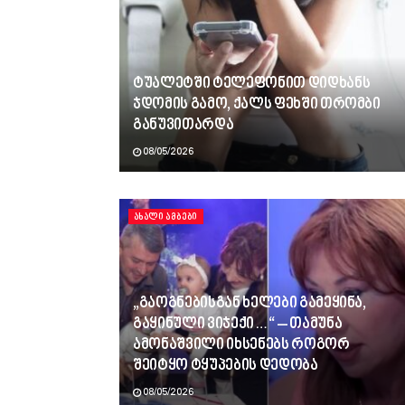
ტუალეტში ტელეფონით დიდხანს
ჯდომის გამო, ქალს ფეხში თრომბი
განუვითარდა
08/05/2026
ᲐᲮᲐᲚᲘ ᲐᲛᲑᲔᲑᲘ
„გაოგნებისგან ხელები გამეყინა,
გაყინული ვიჯექი…“ – თამუნა
ამონაშვილი იხსენებს როგორ
შეიტყო ტყუპების დედობა
08/05/2026