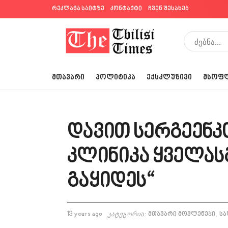
რეკლამა საიტზე
კონტაქტი
ჩვენ შესახებ
ᲛᲗᲐᲕᲐᲠᲘ
ᲞᲝᲚᲘᲢᲘᲙᲐ
ᲔᲥᲡᲙᲚᲣᲖᲘᲕᲘ
ᲛᲡᲝᲤ
დავით სერგეენკ
კლინიკა ყველას
გაყიდეს“
,
13 years ago
კატეგორია:
მთავარი მოვლენები
სა