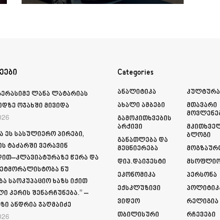
ეები
Categories
Ანალიტიკა
Კულტურ
გერასიმე ლანა ლატარიას
Ახალი Ამბები
Მთავარი
იდზე ოჯახში მივიდა
Მოვლენე
026
Გამოკითხვების
Არქივი
Მკითხვე
ა ეს სასულიერო პირები,
Ბლოგი
Განათლება Და
ს ტაძარში ვერავინ
Მეცნიერება
Მოგზაურ
ით–კლავიატურაზე წერა და
Დიპ.დაიჯესტი
Მსოფლი
ეტმორალისტობა ნუ
Ეკონომიკა
Პერსონა
ბა საოკუპაციო ხაზს იქით
Ექსკლუზივი
Პოლიტიკ
ი კერის შენარჩუნება.” –
Ვიდეო
Რელიგია
ზი ანდრია ჯაღმაიძე
Თბილისური
Რჩევები
026