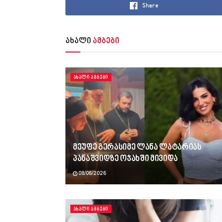
Share
ახალი
ამბები
ᲐᲮᲐᲚᲘ ᲐᲛᲑᲔᲑᲘ
მეუფე გერასიმე ლანა ლატარიას
პანაშვიდზე ოჯახში მივიდა
08/06/2026
ᲐᲮᲐᲚᲘ ᲐᲛᲑᲔᲑᲘ