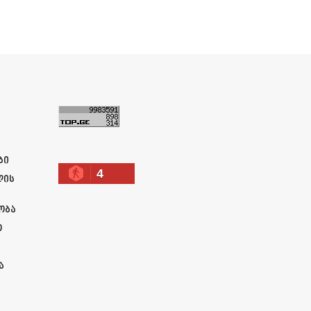
ა
ბი
4
ლის
ობა
ო
ა