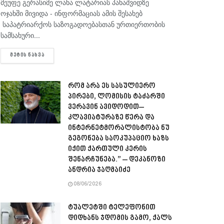
მეუფე გერასიმე ლანა ლატარიას პანაშვიდზე
ოჯახში მივიდა - ინფორმაციას ამის შესახებ
საპატრიარქოს საზოგადოებასთან ურთიერთობის
სამსახური...
DETAILS
ᲛᲔᲢᲘᲡ ᲜᲐᲮᲕᲐ
რომ არა ეს სასულიერო
პირები, ლომისის ტაძარში
ვერავინ ავიდოდით–
კლავიატურაზე წერა და
ინტერნეტმორალისტობა ნუ
გეგონება საოკუპაციო ხაზს
იქით ქართული კერის
შენარჩუნება.” – დეკანოზი
ანდრია ჯაღმაიძე
08/06/2026
ტუალეტში ტელეფონით
დიდხანს ჯდომის გამო, ქალს