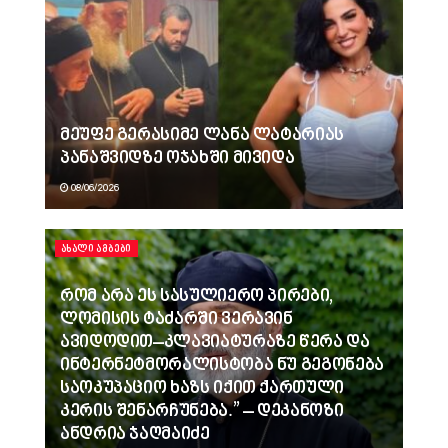
მეუფე გერასიმე ლანა ლატარიას
პანაშვიდზე ოჯახში მივიდა
08/06/2026
ᲐᲮᲐᲚᲘ ᲐᲛᲑᲔᲑᲘ
რომ არა ეს სასულიერო პირები,
ლომისის ტაძარში ვერავინ
ავიდოდით–კლავიატურაზე წერა და
ინტერნეტმორალისტობა ნუ გეგონება
საოკუპაციო ხაზს იქით ქართული
კერის შენარჩუნება.” – დეკანოზი
ანდრია ჯაღმაიძე