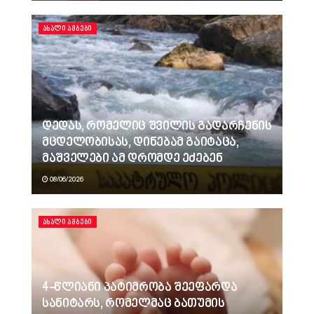
ᲐᲮᲐᲚᲘ ᲐᲛᲑᲔᲑᲘ
დედას, რომელიც შვილის გადარჩენის
მცდელობისას, დინებამ გაიტაცა,
მაშველები ამ დრომდე ეძებენ
08/06/2026
ᲐᲮᲐᲚᲘ ᲐᲛᲑᲔᲑᲘ
4-წლიანი პატიმრობა შეეფარდა
სანიტარს, რომელმაც ბათუმის