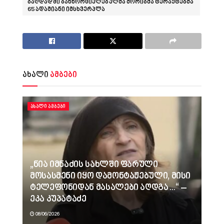
ბაღდადში განხორციელებულმა მორიგმა ტერაქტებმა
65 ადამიანი იმსხვერპლა
ახალი
ამბები
ᲐᲮᲐᲚᲘ ᲐᲛᲑᲔᲑᲘ
„ნია იმნაძის სახლში ფარული
მოსასმენი იყო დამონტაჟებული, მისი
ტელეფონიდან მასალები აღდგა…“ –
ეკა კუპატაძე
08/06/2026