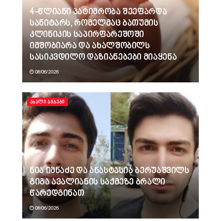
4-წლიანი პატიმრობა შეეფარდა
სანიტარს, რომელმაც ბათუმის
კლინიკის საპირფარეშოში
იმშობიარა და ახალშობილს
სასიკვდილო დაზიანებები მიაყენა
08/06/2026
ᲐᲮᲐᲚᲘ ᲐᲛᲑᲔᲑᲘ
ნია იმნაძე და ანასტასია ბერუაშვილს
გიგა ავალიანის საქმეზე ბრალი
წარედგინათ
08/06/2026