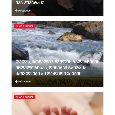
ეკა კუპატაძე
08/06/2026
ᲐᲮᲐᲚᲘ ᲐᲛᲑᲔᲑᲘ
დედას, რომელიც შვილის გადარჩენის
მცდელობისას, დინებამ გაიტაცა,
მაშველები ამ დრომდე ეძებენ
08/06/2026
ᲐᲮᲐᲚᲘ ᲐᲛᲑᲔᲑᲘ