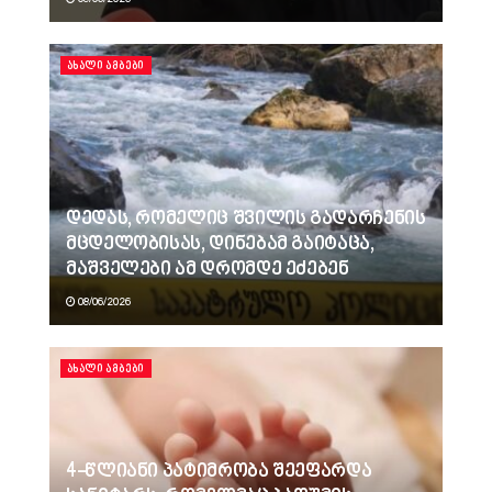
ᲐᲮᲐᲚᲘ ᲐᲛᲑᲔᲑᲘ
დედას, რომელიც შვილის გადარჩენის
მცდელობისას, დინებამ გაიტაცა,
მაშველები ამ დრომდე ეძებენ
08/06/2026
ᲐᲮᲐᲚᲘ ᲐᲛᲑᲔᲑᲘ
4-წლიანი პატიმრობა შეეფარდა