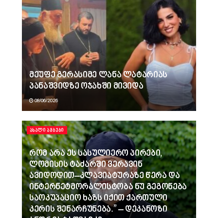
მეუფე გერასიმე ლანა ლატარიას
პანაშვიდზე ოჯახში მივიდა
08/06/2026
ᲐᲮᲐᲚᲘ ᲐᲛᲑᲔᲑᲘ
რომ არა ეს სასულიერო პირები,
ლომისის ტაძარში ვერავინ
ავიდოდით–კლავიატურაზე წერა და
ინტერნეტმორალისტობა ნუ გეგონება
საოკუპაციო ხაზს იქით ქართული
კერის შენარჩუნება.” – დეკანოზი