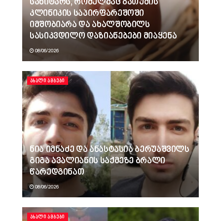
სანიტარს, რომელმაც ბათუმის
კლინიკის საპირფარეშოში
იმშობიარა და ახალშობილს
სასიკვდილო დაზიანებები მიაყენა
08/06/2026
ᲐᲮᲐᲚᲘ ᲐᲛᲑᲔᲑᲘ
ნია იმნაძე და ანასტასია ბერუაშვილს
გიგა ავალიანის საქმეზე ბრალი
წარედგინათ
08/06/2026
ᲐᲮᲐᲚᲘ ᲐᲛᲑᲔᲑᲘ