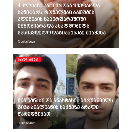
4-წლიანი პატიმრობა შეეფარდა
სანიტარს, რომელმაც ბათუმის
კლინიკის საპირფარეშოში
იმშობიარა და ახალშობილს
სასიკვდილო დაზიანებები მიაყენა
08/06/2026
ᲐᲮᲐᲚᲘ ᲐᲛᲑᲔᲑᲘ
ნია იმნაძე და ანასტასია ბერუაშვილს
გიგა ავალიანის საქმეზე ბრალი
წარედგინათ
08/06/2026