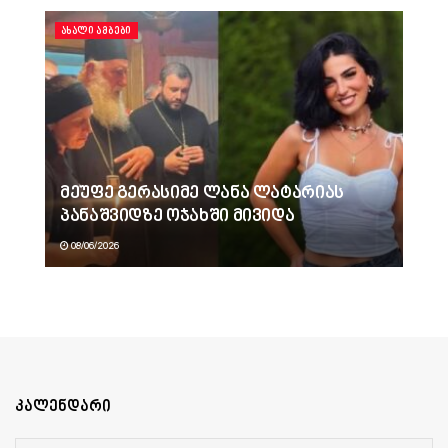
ᲐᲮᲐᲚᲘ ᲐᲛᲑᲔᲑᲘ
მეუფე გერასიმე ლანა ლატარიას
პანაშვიდზე ოჯახში მივიდა
08/06/2026
კალენდარი