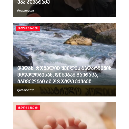
ეკა კუპატაძე
08/06/2026
ᲐᲮᲐᲚᲘ ᲐᲛᲑᲔᲑᲘ
დედას, რომელიც შვილის გადარჩენის
მცდელობისას, დინებამ გაიტაცა,
მაშველები ამ დრომდე ეძებენ
08/06/2026
ᲐᲮᲐᲚᲘ ᲐᲛᲑᲔᲑᲘ