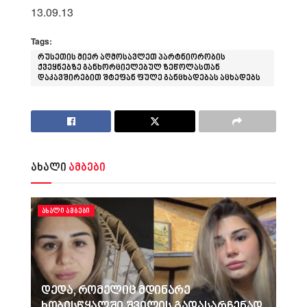
13.09.13
Tags:
რუსეთის მიერ აღმოსავლეთ პარტნიორობის
ქვეყნებზე განხორციელებულ ზეწოლასთან
დაკავშირებით შტეფან ფულე განცხადებას აცხადებს
ახალი
ამბები
ᲐᲮᲐᲚᲘ ᲐᲛᲑᲔᲑᲘ
დედა, რომელიც მდინარე
ხობისწყალში შვილის გადასარჩენად