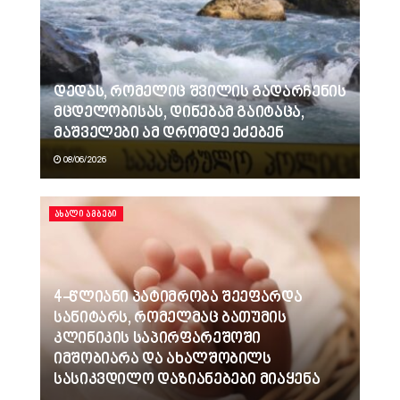
დედას, რომელიც შვილის გადარჩენის
მცდელობისას, დინებამ გაიტაცა,
მაშველები ამ დრომდე ეძებენ
08/06/2026
ᲐᲮᲐᲚᲘ ᲐᲛᲑᲔᲑᲘ
4-წლიანი პატიმრობა შეეფარდა
სანიტარს, რომელმაც ბათუმის
კლინიკის საპირფარეშოში
იმშობიარა და ახალშობილს
სასიკვდილო დაზიანებები მიაყენა