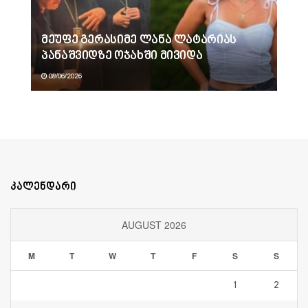
მეუფე გერასიმე ლანა ლატარიას
პანაშვიდზე ოჯახში მივიდა
08/06/2026
კალენდარი
AUGUST 2026
M
T
W
T
F
S
S
1
2