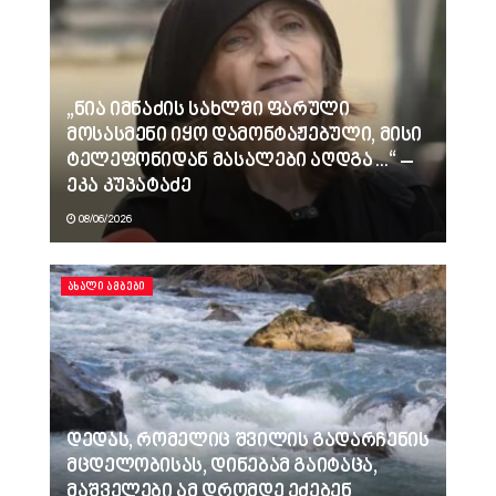
„ნია იმნაძის სახლში ფარული
მოსასმენი იყო დამონტაჟებული, მისი
ტელეფონიდან მასალები აღდგა…“ –
ეკა კუპატაძე
08/06/2026
ᲐᲮᲐᲚᲘ ᲐᲛᲑᲔᲑᲘ
დედას, რომელიც შვილის გადარჩენის
მცდელობისას, დინებამ გაიტაცა,
მაშველები ამ დრომდე ეძებენ