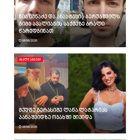
ნია იმნაძე და ანასტასია ბერუაშვილს
გიგა ავალიანის საქმეზე ბრალი
წარედგინათ
08/06/2026
ᲐᲮᲐᲚᲘ ᲐᲛᲑᲔᲑᲘ
მეუფე გერასიმე ლანა ლატარიას
პანაშვიდზე ოჯახში მივიდა
08/06/2026