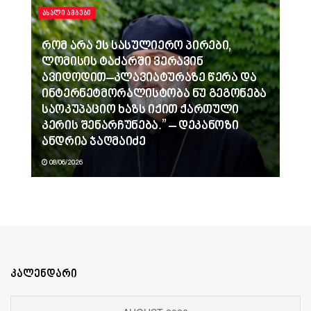
ᲐᲮᲐᲚᲘ ᲐᲛᲑᲔᲑᲘ
რომ არა ეს სასულიერო პირები,
ლომისის ტაძარში ვერავინ
ავიდოდით–კლავიატურაზე წერა და
ინტერნეტმორალისტობა ნუ გეგონება
საოკუპაციო ხაზს იქით ქართული
კერის შენარჩუნება.” – დეკანოზი
ანდრია ჯაღმაიძე
08/06/2026
კალენდარი