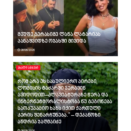
მეუფე გერასიმე ლანა ლატარიას
პანაშვიდზე ოჯახში მივიდა
08/06/2026
ᲐᲮᲐᲚᲘ ᲐᲛᲑᲔᲑᲘ
რომ არა ეს სასულიერო პირები,
ლომისის ტაძარში ვერავინ
ავიდოდით–კლავიატურაზე წერა და
ინტერნეტმორალისტობა ნუ გეგონება
საოკუპაციო ხაზს იქით ქართული
კერის შენარჩუნება.” – დეკანოზი
ანდრია ჯაღმაიძე
08/06/2026