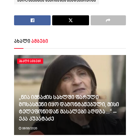
პარლამენტის შენობაშიც მიმდინარეობს
ახალი
ამბები
ᲐᲮᲐᲚᲘ ᲐᲛᲑᲔᲑᲘ
„ნია იმნაძის სახლში ფარული
მოსასმენი იყო დამონტაჟებული, მისი
ტელეფონიდან მასალები აღდგა…“ –
ეკა კუპატაძე
08/06/2026