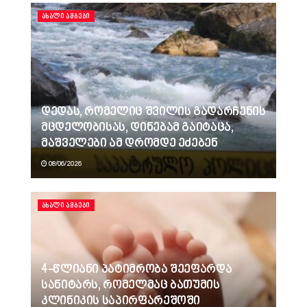
ᲐᲮᲐᲚᲘ ᲐᲛᲑᲔᲑᲘ
დედას, რომელიც შვილის გადარჩენის
მცდელობისას, დინებამ გაიტაცა,
მაშველები ამ დრომდე ეძებენ
08/06/2026
ᲐᲮᲐᲚᲘ ᲐᲛᲑᲔᲑᲘ
4-წლიანი პატიმრობა შეეფარდა
სანიტარს, რომელმაც ბათუმის
კლინიკის საპირფარეშოში