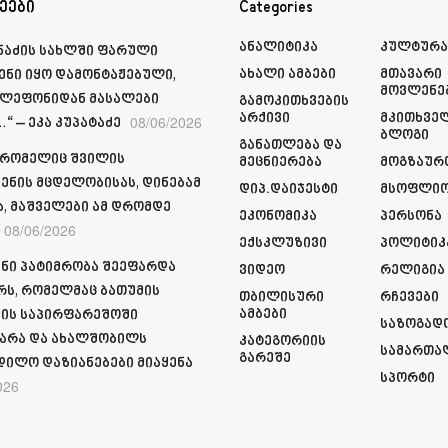
ეები
Categories
Ანალიტიკა
Კულტურ
მნაძის სახლში ფარული
Ახალი Ამბები
Მთავარი
ენი იყო დამონტაჟებული,
Მოვლენე
ელეფონიდან მასალები
Გამოკითხვების
Არქივი
Მკითხვე
08/06/2026
“ – ეკა კუპატაძე
Ბლოგი
Განათლება Და
 რომელიც შვილის
Მეცნიერება
Მოგზაურ
ენის მცდელობისას, დინებამ
Დიპ.დაიჯესტი
Მსოფლი
ა, მაშველები ამ დრომდე
Ეკონომიკა
Პერსონა
08/06/2026
Ექსკლუზივი
Პოლიტიკ
ნი პატიმრობა შეეფარდა
Ვიდეო
Რელიგია
რს, რომელმაც ბათუმის
Თბილისური
Რჩევები
Ამბები
ის საპირფარეშოში
Საზოგად
არა და ახალშობილს
Კატეგორიის
Სამართა
Გარეშე
დილო დაზიანებები მიაყენა
Სპორტი
026