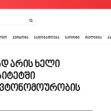
ᲚᲘᲝ
ᲞᲔᲠᲡᲝᲜᲐ
ᲡᲐᲖᲝᲒᲐᲓᲝᲔᲑᲐ
ᲡᲞᲝᲠᲢᲘ
ᲠᲔᲚᲘᲒᲘᲐ
Კ
ად არის ხელი
სიტეტში
ავტონომოურობის