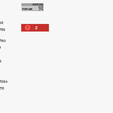
ა
ბი
2
ლის
ობა
ო
ა
ოება
ლი