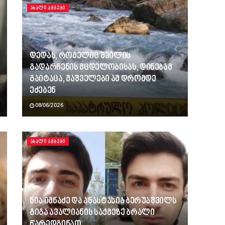
ᲐᲮᲐᲚᲘ ᲐᲛᲑᲔᲑᲘ
დედას, რომელიც შვილის
გადარჩენის მცდელობისას, დინებამ
გაიტაცა, მაშველები ამ დრომდე
ეძებენ
08/06/2026
ᲐᲮᲐᲚᲘ ᲐᲛᲑᲔᲑᲘ
ნია იმნაძე და ანასტასია ბერუაშვილს
გიგა ავალიანის საქმეზე ბრალი
წარედგინათ