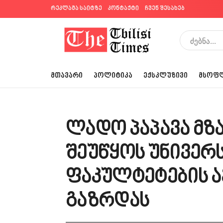
რეკლამა საიტზე
კონტაქტი
ჩვენ შესახებ
ᲛᲗᲐᲕᲐᲠᲘ
ᲞᲝᲚᲘᲢᲘᲙᲐ
ᲔᲥᲡᲙᲚᲣᲖᲘᲕᲘ
ᲛᲡᲝᲤ
ლადო პაპავა მზ
შეუწყოს უნივერ
ფაკულტეტების 
გაზრდას