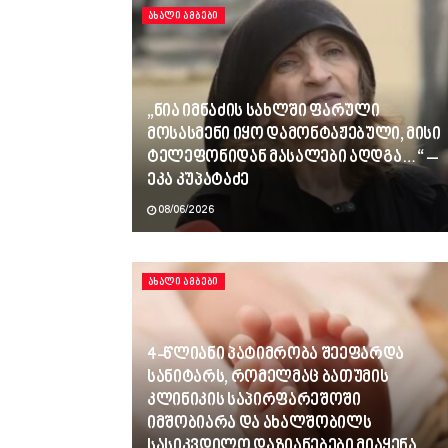
ᲐᲮᲐᲚᲘ ᲐᲛᲑᲔᲑᲘ
„ნია იმნაძის სახლში ფარული
მოსასმენი იყო დამონტაჟებული, მისი
ტელეფონიდან მასალები აღდგა…“ –
ეკა კუპატაძე
08/06/2026
ᲐᲮᲐᲚᲘ ᲐᲛᲑᲔᲑᲘ
4-წლიანი პატიმრობა შეეფარდა
სანიტარს, რომელმაც ბათუმის
კლინიკის საპირფარეშოში
იმშობიარა და ახალშობილს
სასიკვდილო დაზიანებები მიაყენა