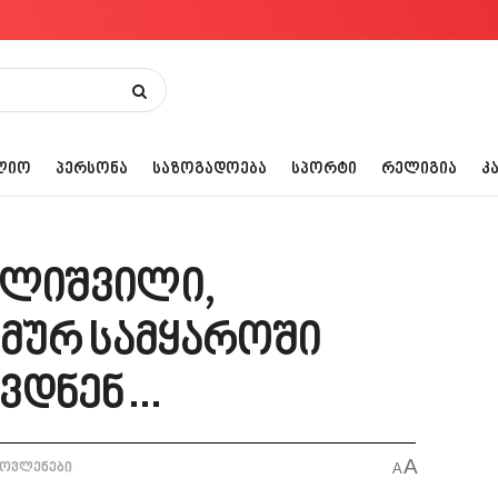
ᲚᲘᲝ
ᲞᲔᲠᲡᲝᲜᲐ
ᲡᲐᲖᲝᲒᲐᲓᲝᲔᲑᲐ
ᲡᲞᲝᲠᲢᲘ
ᲠᲔᲚᲘᲒᲘᲐ
Კ
ილიშვილი,
მურ სამყაროში
ავდნენ…
A
მოვლენები
A