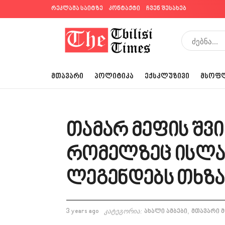
რეკლამა საიტზე
კონტაქტი
ჩვენ შესახებ
ᲛᲗᲐᲕᲐᲠᲘ
ᲞᲝᲚᲘᲢᲘᲙᲐ
ᲔᲥᲡᲙᲚᲣᲖᲘᲕᲘ
ᲛᲡᲝᲤ
თამარ მეფის შვ
რომელზეც ისლა
ლეგენდებს თხზ
,
3 years ago
კატეგორია:
ახალი ამბები
მთავარი 