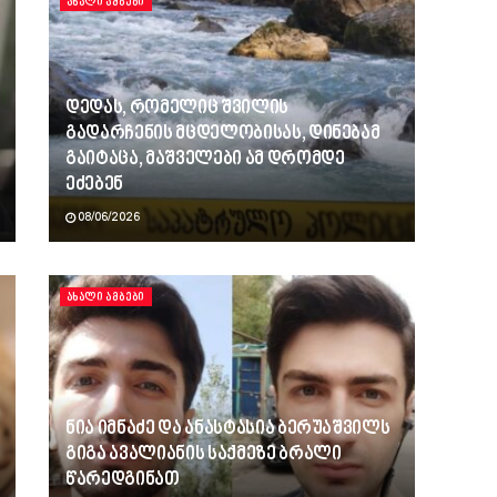
ᲐᲮᲐᲚᲘ ᲐᲛᲑᲔᲑᲘ
დედას, რომელიც შვილის
გადარჩენის მცდელობისას, დინებამ
გაიტაცა, მაშველები ამ დრომდე
ეძებენ
08/06/2026
ᲐᲮᲐᲚᲘ ᲐᲛᲑᲔᲑᲘ
ნია იმნაძე და ანასტასია ბერუაშვილს
გიგა ავალიანის საქმეზე ბრალი
წარედგინათ