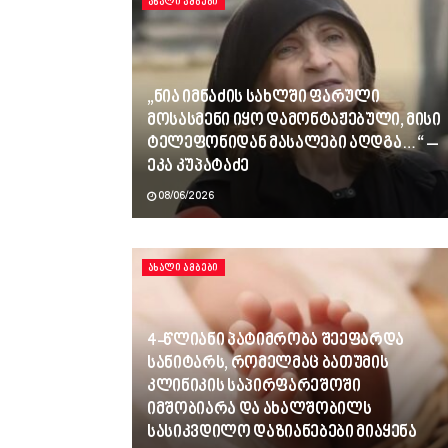
ᲐᲮᲐᲚᲘ ᲐᲛᲑᲔᲑᲘ
„ნია იმნაძის სახლში ფარული
მოსასმენი იყო დამონტაჟებული, მისი
ტელეფონიდან მასალები აღდგა…“ –
ეკა კუპატაძე
08/06/2026
ᲐᲮᲐᲚᲘ ᲐᲛᲑᲔᲑᲘ
4-წლიანი პატიმრობა შეეფარდა
სანიტარს, რომელმაც ბათუმის
კლინიკის საპირფარეშოში
იმშობიარა და ახალშობილს
სასიკვდილო დაზიანებები მიაყენა