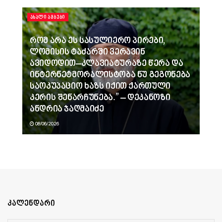
ᲐᲮᲐᲚᲘ ᲐᲛᲑᲔᲑᲘ
რომ არა ეს სასულიერო პირები,
ლომისის ტაძარში ვერავინ
ავიდოდით–კლავიატურაზე წერა და
ინტერნეტმორალისტობა ნუ გეგონება
საოკუპაციო ხაზს იქით ქართული
კერის შენარჩუნება.” – დეკანოზი
ანდრია ჯაღმაიძე
08/06/2026
კალენდარი