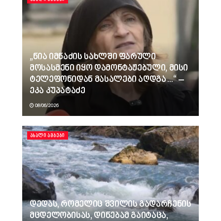
„ნია იმნაძის სახლში ფარული
მოსასმენი იყო დამონტაჟებული, მისი
ტელეფონიდან მასალები აღდგა…“ –
ეკა კუპატაძე
08/06/2026
ᲐᲮᲐᲚᲘ ᲐᲛᲑᲔᲑᲘ
დედას, რომელიც შვილის გადარჩენის
მცდელობისას, დინებამ გაიტაცა,