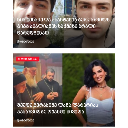
ნია იმნაძე და ანასტასია ბერუაშვილს
გიგა ავალიანის საქმეზე ბრალი
წარედგინათ
08/06/2026
ᲐᲮᲐᲚᲘ ᲐᲛᲑᲔᲑᲘ
მეუფე გერასიმე ლანა ლატარიას
პანაშვიდზე ოჯახში მივიდა
08/06/2026