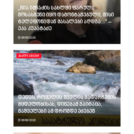
„ნია იმნაძის სახლში ფარული
მოსასმენი იყო დამონტაჟებული, მისი
ტელეფონიდან მასალები აღდგა…“ –
ეკა კუპატაძე
08/06/2026
ᲐᲮᲐᲚᲘ ᲐᲛᲑᲔᲑᲘ
დედას, რომელიც შვილის გადარჩენის
მცდელობისას, დინებამ გაიტაცა,
მაშველები ამ დრომდე ეძებენ
08/06/2026