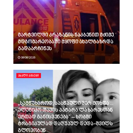
მარტვილში კრაზანის ნაკბენით მძიმე
მდგომარეობაში მყოფი ახალგაზრდა
გადაარჩინეს
08/08/2026
ᲐᲮᲐᲚᲘ ᲐᲛᲑᲔᲑᲘ
„სამწუხაროდ, სასწაული ვერ მოხდა…
ელენიკო თავის პატარა ლაზარესთან
ერთად განისვენებს“ – ხობში
ტრაგიკულად დაღუპულ დედა-შვილს
გლოვობენ