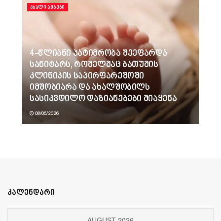
ᲐᲮᲐᲚᲘ ᲐᲛᲑᲔᲑᲘ
4-წლიანი პატიმრობა შეეფარდა
სანიტარს, რომელმაც ბათუმის
კლინიკის საპირფარეშოში
იმშობიარა და ახალშობილს
სასიკვდილო დაზიანებები მიაყენა
08/06/2026
კალენდარი
AUGUST 2026