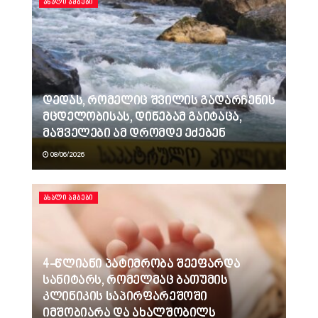
ᲐᲮᲐᲚᲘ ᲐᲛᲑᲔᲑᲘ
დედას, რომელიც შვილის გადარჩენის
მცდელობისას, დინებამ გაიტაცა,
მაშველები ამ დრომდე ეძებენ
08/06/2026
ᲐᲮᲐᲚᲘ ᲐᲛᲑᲔᲑᲘ
4-წლიანი პატიმრობა შეეფარდა
სანიტარს, რომელმაც ბათუმის
კლინიკის საპირფარეშოში
იმშობიარა და ახალშობილს