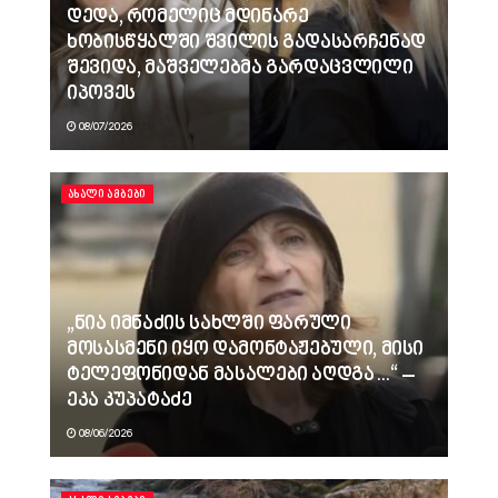
დედა, რომელიც მდინარე
ხობისწყალში შვილის გადასარჩენად
შევიდა, მაშველებმა გარდაცვლილი
იპოვეს
08/07/2026
ᲐᲮᲐᲚᲘ ᲐᲛᲑᲔᲑᲘ
„ნია იმნაძის სახლში ფარული
მოსასმენი იყო დამონტაჟებული, მისი
ტელეფონიდან მასალები აღდგა…“ –
ეკა კუპატაძე
08/06/2026