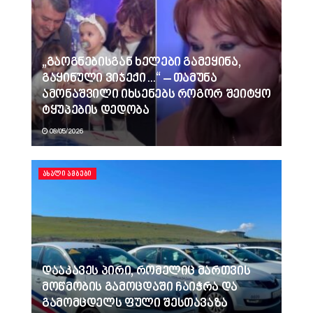
„გაოგნებისგან ხელები გამეყინა,
გაყინული ვიჯექი…“ – თამუნა
ამონაშვილი იხსენებს როგორ შეიტყო
ტყუპების დედობა
08/05/2026
ᲐᲮᲐᲚᲘ ᲐᲛᲑᲔᲑᲘ
დააკავეს პირი, რომელიც მართვის
მოწმობის გამოცდაში ჩაიჭრა და
გამომცდელს ფული შესთავაზა