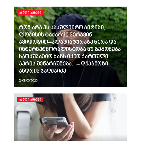
ᲐᲮᲐᲚᲘ ᲐᲛᲑᲔᲑᲘ
რომ არა ეს სასულიერო პირები,
ლომისის ტაძარში ვერავინ
ავიდოდით–კლავიატურაზე წერა და
ინტერნეტმორალისტობა ნუ გეგონება
საოკუპაციო ხაზს იქით ქართული
კერის შენარჩუნება.” – დეკანოზი
ანდრია ჯაღმაიძე
08/06/2026
ᲐᲮᲐᲚᲘ ᲐᲛᲑᲔᲑᲘ