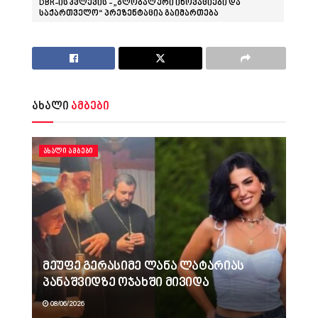
DBR-ის კვლევის - „გლობალური ინოვაციები და
საქართველო“ პრეზენტაცია გაიმართება
ახალი
ამბები
ᲐᲮᲐᲚᲘ ᲐᲛᲑᲔᲑᲘ
მეუფე გერასიმე ლანა ლატარიას
პანაშვიდზე ოჯახში მივიდა
08/06/2026