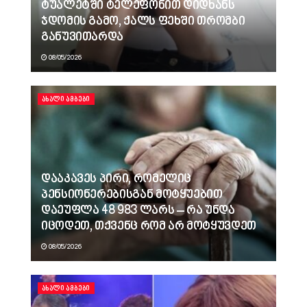
ტუალეტში ტელეფონით დიდხანს
ჯდომის გამო, ქალს ფეხში თრომბი
განუვითარდა
08/05/2026
ᲐᲮᲐᲚᲘ ᲐᲛᲑᲔᲑᲘ
დააკავეს პირი, რომელიც
პენსიონერებისგან მოტყუებით
დაეუფლა 48 983 ლარს – რა უნდა
იცოდეთ, თქვენც რომ არ მოტყუვდეთ
08/05/2026
ᲐᲮᲐᲚᲘ ᲐᲛᲑᲔᲑᲘ