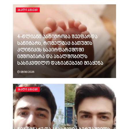
ᲐᲮᲐᲚᲘ ᲐᲛᲑᲔᲑᲘ
4-წლიანი პატიმრობა შეეფარდა
სანიტარს, რომელმაც ბათუმის
კლინიკის საპირფარეშოში
იმშობიარა და ახალშობილს
სასიკვდილო დაზიანებები მიაყენა
08/06/2026
ᲐᲮᲐᲚᲘ ᲐᲛᲑᲔᲑᲘ