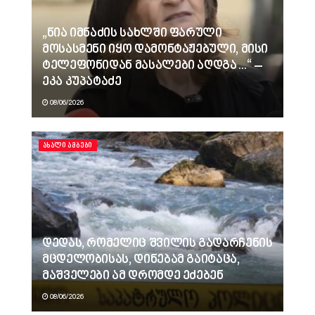
„ნია იმნაძის სახლში ფარული
მოსასმენი იყო დამონტაჟებული, მისი
ტელეფონიდან მასალები აღდგა…“ –
ეკა კუპატაძე
08/06/2026
ᲐᲮᲐᲚᲘ ᲐᲛᲑᲔᲑᲘ
დედას, რომელიც შვილის გადარჩენის
მცდელობისას, დინებამ გაიტაცა,
მაშველები ამ დრომდე ეძებენ
08/06/2026