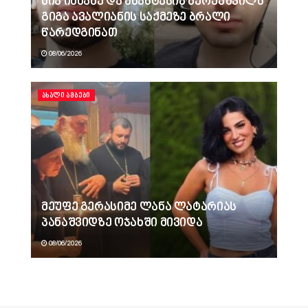
ნია იმნაძე და ანასტასია ბერუაშვილს
გიგა ავალიანის საქმეზე ბრალი
წარედგინათ
08/06/2026
ᲐᲮᲐᲚᲘ ᲐᲛᲑᲔᲑᲘ
მეუფე გერასიმე ლანა ლატარიას
პანაშვიდზე ოჯახში მივიდა
08/06/2026