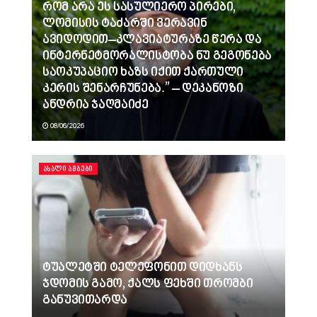
რომ არა ეს სასულიერო პირები,
ლომისის ტაძარში ვერავინ
ავიდოდით–კლავიატურაზე წერა და
ინტერნეტმორალისტობა ნუ გეგონება
საოკუპაციო ხაზს იქით ქართული
კერის შენარჩუნება.” – დეკანოზი
ანდრია ჯაღმაიძე
08/06/2026
ᲐᲮᲐᲚᲘ ᲐᲛᲑᲔᲑᲘ
ტუალეტში ტელეფონით დიდხანს
ჯდომის გამო, ქალს ფეხში თრომბი
განუვითარდა