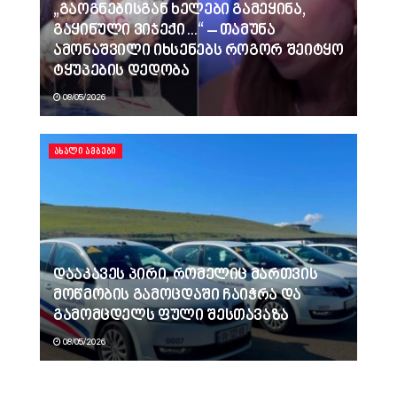
„გაოგნებისგან ხელები გამეყინა,
გაყინული ვიჯექი…“ – თამუნა
ამონაშვილი იხსენებს როგორ შეიტყო
ტყუპების დედობა
08/05/2026
ᲐᲮᲐᲚᲘ ᲐᲛᲑᲔᲑᲘ
დააკავეს პირი, რომელიც მართვის
მოწმობის გამოცდაში ჩაიჭრა და
გამომცდელს ფული შესთავაზა
08/05/2026