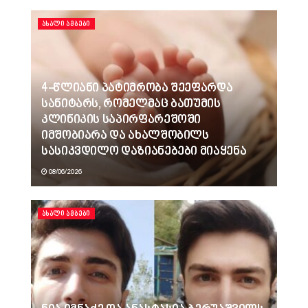
ᲐᲮᲐᲚᲘ ᲐᲛᲑᲔᲑᲘ
4-წლიანი პატიმრობა შეეფარდა
სანიტარს, რომელმაც ბათუმის
კლინიკის საპირფარეშოში
იმშობიარა და ახალშობილს
სასიკვდილო დაზიანებები მიაყენა
08/06/2026
ᲐᲮᲐᲚᲘ ᲐᲛᲑᲔᲑᲘ