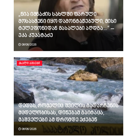
„ნია იმნაძის სახლში ფარული
მოსასმენი იყო დამონტაჟებული, მისი
ტელეფონიდან მასალები აღდგა…“ –
ეკა კუპატაძე
08/06/2026
ᲐᲮᲐᲚᲘ ᲐᲛᲑᲔᲑᲘ
დედას, რომელიც შვილის გადარჩენის
მცდელობისას, დინებამ გაიტაცა,
მაშველები ამ დრომდე ეძებენ
08/06/2026