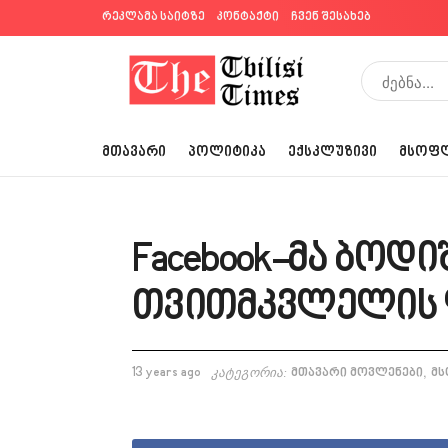
რეკლამა საიტზე
კონტაქტი
ჩვენ შესახებ
ᲛᲗᲐᲕᲐᲠᲘ
ᲞᲝᲚᲘᲢᲘᲙᲐ
ᲔᲥᲡᲙᲚᲣᲖᲘᲕᲘ
ᲛᲡᲝᲤ
Facebook-მა ბოდი
თვითმკვლელის
,
13 years ago
კატეგორია:
მთავარი მოვლენები
მ