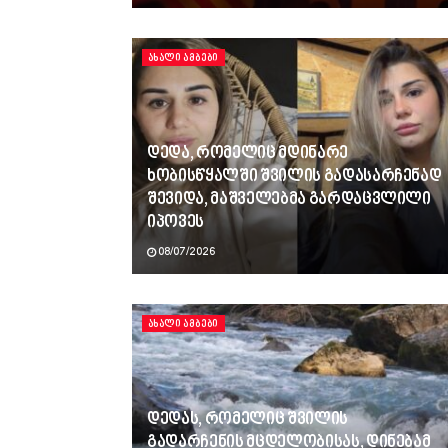
ᲐᲮᲐᲚᲘ ᲐᲛᲑᲔᲑᲘ
დედა, რომელიც მდინარე
ხობისწყალში შვილის გადასარჩენად
შევიდა, მაშველებმა გარდაცვლილი
იპოვეს
08/07/2026
ᲐᲮᲐᲚᲘ ᲐᲛᲑᲔᲑᲘ
დედას, რომელიც შვილის
გადარჩენის მცდელობისას, დინებამ