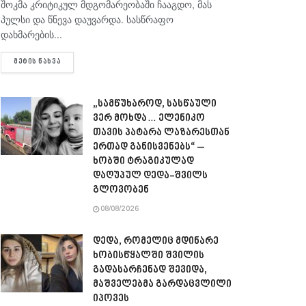
შოკმა კრიტიკულ მდგომარეობაში ჩააგდო, მას
პულსი და წნევა დაუვარდა. სასწრაფო
დახმარების...
DETAILS
ᲛᲔᲢᲘᲡ ᲜᲐᲮᲕᲐ
„სამწუხაროდ, სასწაული
ვერ მოხდა… ელენიკო
თავის პატარა ლაზარესთან
ერთად განისვენებს“ –
ხობში ტრაგიკულად
დაღუპულ დედა-შვილს
გლოვობენ
08/08/2026
დედა, რომელიც მდინარე
ხობისწყალში შვილის
გადასარჩენად შევიდა,
მაშველებმა გარდაცვლილი
იპოვეს