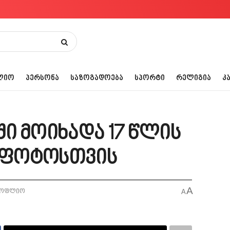
ᲚᲘᲝ
ᲞᲔᲠᲡᲝᲜᲐ
ᲡᲐᲖᲝᲒᲐᲓᲝᲔᲑᲐ
ᲡᲞᲝᲠᲢᲘ
ᲠᲔᲚᲘᲒᲘᲐ
Კ
ში მოიხადა 17 წლის
 ფოტოსთვის
A
სოფლიო
A