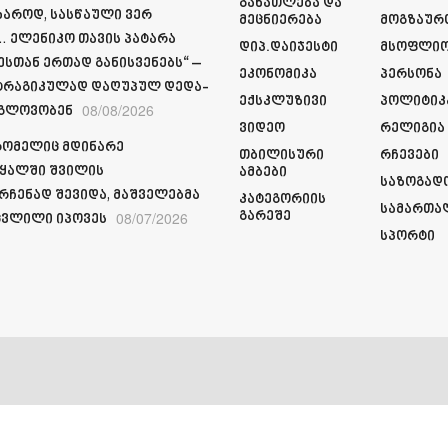
Განათლება Და
ხაროდ, სასწაული ვერ
Მეცნიერება
Მოგზაურ
 ელენიკო თავის პატარა
Დიპ.დაიჯესტი
Მსოფლი
სთან ერთად განისვენებს“ –
Ეკონომიკა
Პერსონა
ტრაგიკულად დაღუპულ დედა-
Ექსკლუზივი
Პოლიტიკ
08/08/2026
 გლოვობენ
Ვიდეო
Რელიგია
რომელიც მდინარე
Თბილისური
Რჩევები
ყალში შვილის
Ამბები
Საზოგად
რჩენად შევიდა, მაშველებმა
Კატეგორიის
Სამართა
08/07/2026
Გარეშე
ვლილი იპოვეს
Სპორტი