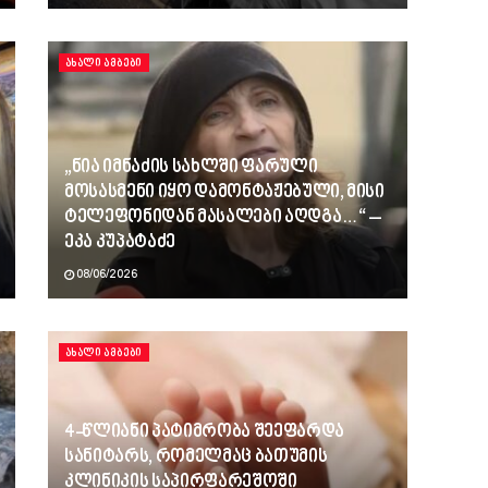
ᲐᲮᲐᲚᲘ ᲐᲛᲑᲔᲑᲘ
„ნია იმნაძის სახლში ფარული
მოსასმენი იყო დამონტაჟებული, მისი
ტელეფონიდან მასალები აღდგა…“ –
ეკა კუპატაძე
08/06/2026
ᲐᲮᲐᲚᲘ ᲐᲛᲑᲔᲑᲘ
4-წლიანი პატიმრობა შეეფარდა
სანიტარს, რომელმაც ბათუმის
კლინიკის საპირფარეშოში