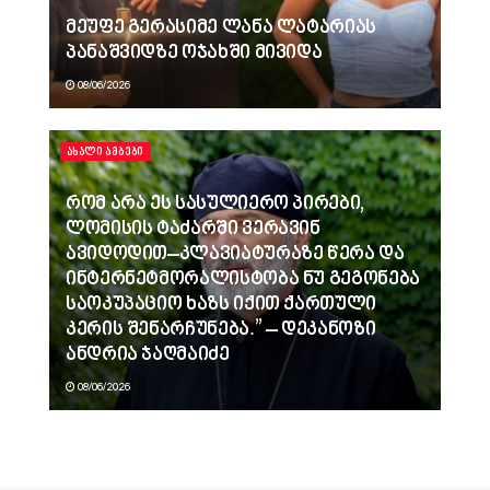
მეუფე გერასიმე ლანა ლატარიას
პანაშვიდზე ოჯახში მივიდა
08/06/2026
ᲐᲮᲐᲚᲘ ᲐᲛᲑᲔᲑᲘ
რომ არა ეს სასულიერო პირები,
ლომისის ტაძარში ვერავინ
ავიდოდით–კლავიატურაზე წერა და
ინტერნეტმორალისტობა ნუ გეგონება
საოკუპაციო ხაზს იქით ქართული
კერის შენარჩუნება.” – დეკანოზი
ანდრია ჯაღმაიძე
08/06/2026