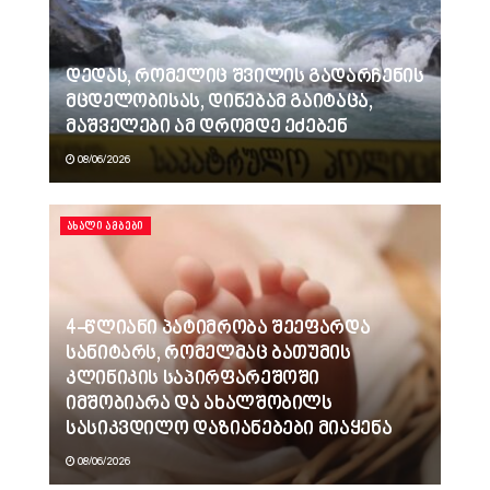
დედას, რომელიც შვილის გადარჩენის
მცდელობისას, დინებამ გაიტაცა,
მაშველები ამ დრომდე ეძებენ
08/06/2026
ᲐᲮᲐᲚᲘ ᲐᲛᲑᲔᲑᲘ
4-წლიანი პატიმრობა შეეფარდა
სანიტარს, რომელმაც ბათუმის
კლინიკის საპირფარეშოში
იმშობიარა და ახალშობილს
სასიკვდილო დაზიანებები მიაყენა
08/06/2026