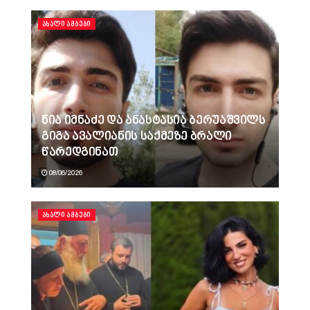
ᲐᲮᲐᲚᲘ ᲐᲛᲑᲔᲑᲘ
ნია იმნაძე და ანასტასია ბერუაშვილს
გიგა ავალიანის საქმეზე ბრალი
წარედგინათ
08/06/2026
ᲐᲮᲐᲚᲘ ᲐᲛᲑᲔᲑᲘ