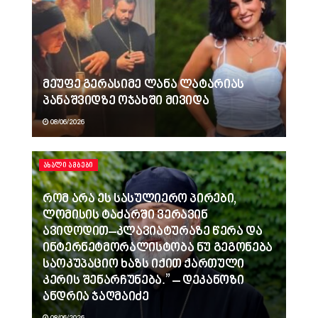
მეუფე გერასიმე ლანა ლატარიას
პანაშვიდზე ოჯახში მივიდა
08/06/2026
ᲐᲮᲐᲚᲘ ᲐᲛᲑᲔᲑᲘ
რომ არა ეს სასულიერო პირები,
ლომისის ტაძარში ვერავინ
ავიდოდით–კლავიატურაზე წერა და
ინტერნეტმორალისტობა ნუ გეგონება
საოკუპაციო ხაზს იქით ქართული
კერის შენარჩუნება.” – დეკანოზი
ანდრია ჯაღმაიძე
08/06/2026