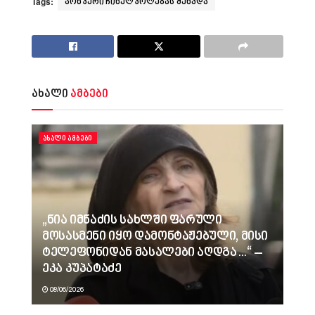
Tags:
ჯონ კერი ჩინელ კოლეგას შეხვდა
ახალი
ამბები
ᲐᲮᲐᲚᲘ ᲐᲛᲑᲔᲑᲘ
„ნია იმნაძის სახლში ფარული
მოსასმენი იყო დამონტაჟებული, მისი
ტელეფონიდან მასალები აღდგა…“ –
ეკა კუპატაძე
08/06/2026