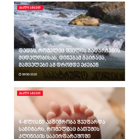
ᲐᲮᲐᲚᲘ ᲐᲛᲑᲔᲑᲘ
დედას, რომელიც შვილის გადარჩენის
მცდელობისას, დინებამ გაიტაცა,
მაშველები ამ დრომდე ეძებენ
08/06/2026
ᲐᲮᲐᲚᲘ ᲐᲛᲑᲔᲑᲘ
4-წლიანი პატიმრობა შეეფარდა
სანიტარს, რომელმაც ბათუმის
კლინიკის საპირფარეშოში