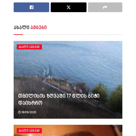
ახალი
ამბები
ᲐᲮᲐᲚᲘ ᲐᲛᲑᲔᲑᲘ
თბილისის ზღვაში 17 წლის ბიჭი
დაიხრჩო
08/09/2026
ᲐᲮᲐᲚᲘ ᲐᲛᲑᲔᲑᲘ