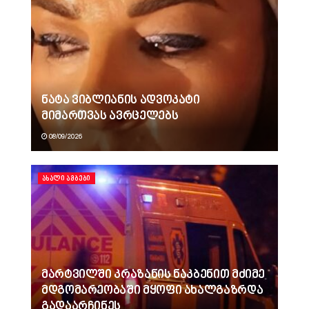
ნატა ვიბლიანის ადვოკატი
მიმართვას ავრცელებს
08/09/2026
ᲐᲮᲐᲚᲘ ᲐᲛᲑᲔᲑᲘ
მარტვილში კრაზანის ნაკბენით მძიმე
მდგომარეობაში მყოფი ახალგაზრდა
გადაარჩინეს