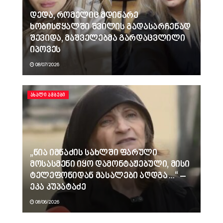
დედა, რომელიც მდინარე
ხობისწყალში შვილის გადასარჩენად
შევიდა, მაშველებმა გარდაცვლილი
იპოვეს
08/07/2026
ᲐᲮᲐᲚᲘ ᲐᲛᲑᲔᲑᲘ
„ნია იმნაძის სახლში ფარული
მოსასმენი იყო დამონტაჟებული, მისი
ტელეფონიდან მასალები აღდგა…“ –
ეკა კუპატაძე
08/06/2026