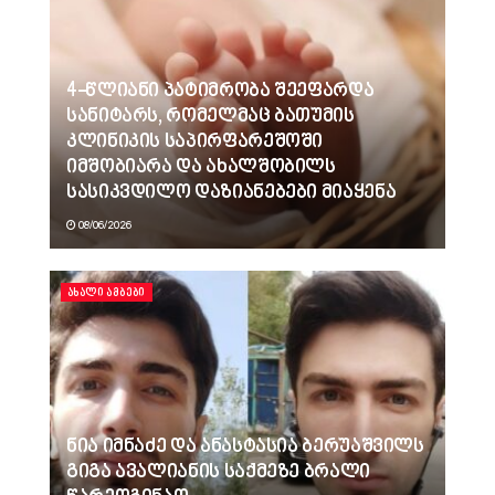
4-წლიანი პატიმრობა შეეფარდა
სანიტარს, რომელმაც ბათუმის
კლინიკის საპირფარეშოში
იმშობიარა და ახალშობილს
სასიკვდილო დაზიანებები მიაყენა
08/06/2026
ᲐᲮᲐᲚᲘ ᲐᲛᲑᲔᲑᲘ
ნია იმნაძე და ანასტასია ბერუაშვილს
გიგა ავალიანის საქმეზე ბრალი