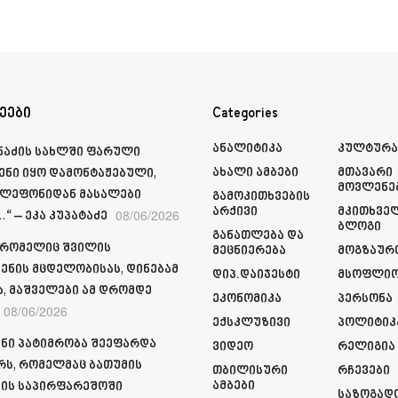
ეები
Categories
Ანალიტიკა
Კულტურ
მნაძის სახლში ფარული
Ახალი Ამბები
Მთავარი
ენი იყო დამონტაჟებული,
Მოვლენე
ელეფონიდან მასალები
Გამოკითხვების
Არქივი
Მკითხვე
08/06/2026
“ – ეკა კუპატაძე
Ბლოგი
Განათლება Და
 რომელიც შვილის
Მეცნიერება
Მოგზაურ
ენის მცდელობისას, დინებამ
Დიპ.დაიჯესტი
Მსოფლი
ა, მაშველები ამ დრომდე
Ეკონომიკა
Პერსონა
08/06/2026
Ექსკლუზივი
Პოლიტიკ
ნი პატიმრობა შეეფარდა
Ვიდეო
Რელიგია
რს, რომელმაც ბათუმის
Თბილისური
Რჩევები
Ამბები
ის საპირფარეშოში
Საზოგად