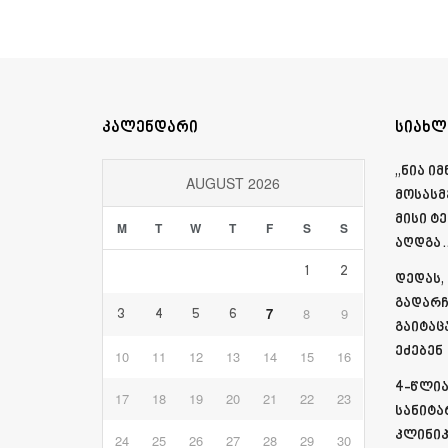
კალენდარი
სიახლ
„ნია ი
AUGUST 2026
მოსასმ
მისი ტ
M
T
W
T
F
S
S
აღდგა…
1
2
დედას,
გადარჩ
7
8
9
3
4
5
6
გაიტაც
ეძებენ
10
11
12
13
14
15
16
4-წლია
17
18
19
20
21
22
23
სანიტა
კლინიკ
24
25
26
27
28
29
30