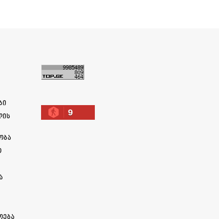
ა
ბი
9
ლის
ობა
ო
ა
ოება