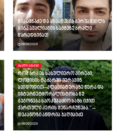
ნია იმნაძე და ანასტასია ბერუაშვილს
გიგა ავალიანის საქმეზე ბრალი
წარედგინათ
08/06/2026
ᲐᲮᲐᲚᲘ ᲐᲛᲑᲔᲑᲘ
რომ არა ეს სასულიერო პირები,
ლომისის ტაძარში ვერავინ
ავიდოდით–კლავიატურაზე წერა და
ინტერნეტმორალისტობა ნუ
გეგონება საოკუპაციო ხაზს იქით
ქართული კერის შენარჩუნება.” –
დეკანოზი ანდრია ჯაღმაიძე
08/06/2026