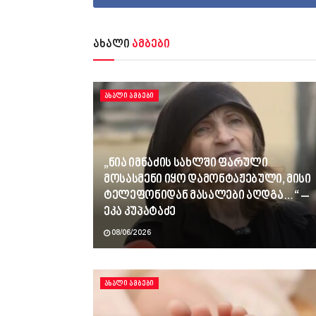
ახალი
ამბები
ᲐᲮᲐᲚᲘ ᲐᲛᲑᲔᲑᲘ
„ნია იმნაძის სახლში ფარული
მოსასმენი იყო დამონტაჟებული, მისი
ტელეფონიდან მასალები აღდგა…“ –
ეკა კუპატაძე
08/06/2026
ᲐᲮᲐᲚᲘ ᲐᲛᲑᲔᲑᲘ