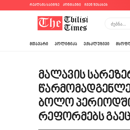
რეკლამა საიტზე
კონტაქტი
ჩვენ შესახებ
ᲛᲗᲐᲕᲐᲠᲘ
ᲞᲝᲚᲘᲢᲘᲙᲐ
ᲔᲥᲡᲙᲚᲣᲖᲘᲕᲘ
ᲛᲡᲝᲤ
მალავის სარეზე
წარმომადგენლე
ბოლო პერიოდშ
რეფორმებს გაეც