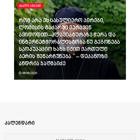
ᲐᲮᲐᲚᲘ ᲐᲛᲑᲔᲑᲘ
რომ არა ეს სასულიერო პირები,
ლომისის ტაძარში ვერავინ
ავიდოდით–კლავიატურაზე წერა და
ინტერნეტმორალისტობა ნუ გეგონება
საოკუპაციო ხაზს იქით ქართული
კერის შენარჩუნება.” – დეკანოზი
ანდრია ჯაღმაიძე
08/06/2026
კალენდარი