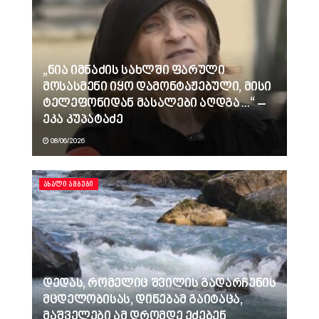
„ნია იმნაძის სახლში ფარული
მოსასმენი იყო დამონტაჟებული, მისი
ტელეფონიდან მასალები აღდგა…“ –
ეკა კუპატაძე
08/06/2026
ᲐᲮᲐᲚᲘ ᲐᲛᲑᲔᲑᲘ
დედას, რომელიც შვილის გადარჩენის
მცდელობისას, დინებამ გაიტაცა,
მაშველები ამ დრომდე ეძებენ