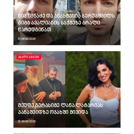
ნია იმნაძე და ანასტასია ბერუაშვილს
გიგა ავალიანის საქმეზე ბრალი
წარედგინათ
08/06/2026
ᲐᲮᲐᲚᲘ ᲐᲛᲑᲔᲑᲘ
მეუფე გერასიმე ლანა ლატარიას
პანაშვიდზე ოჯახში მივიდა
08/06/2026