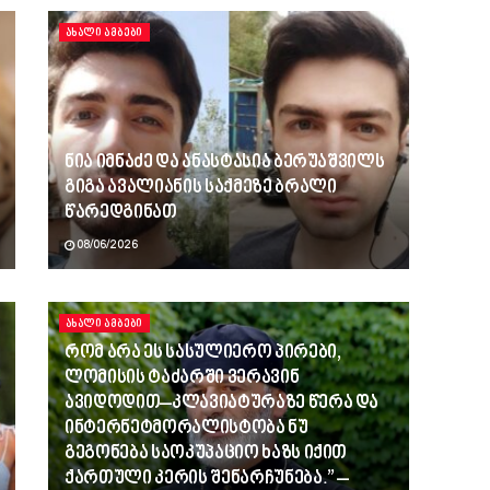
ᲐᲮᲐᲚᲘ ᲐᲛᲑᲔᲑᲘ
ნია იმნაძე და ანასტასია ბერუაშვილს
გიგა ავალიანის საქმეზე ბრალი
წარედგინათ
08/06/2026
ᲐᲮᲐᲚᲘ ᲐᲛᲑᲔᲑᲘ
რომ არა ეს სასულიერო პირები,
ლომისის ტაძარში ვერავინ
ავიდოდით–კლავიატურაზე წერა და
ინტერნეტმორალისტობა ნუ
გეგონება საოკუპაციო ხაზს იქით
ქართული კერის შენარჩუნება.” –