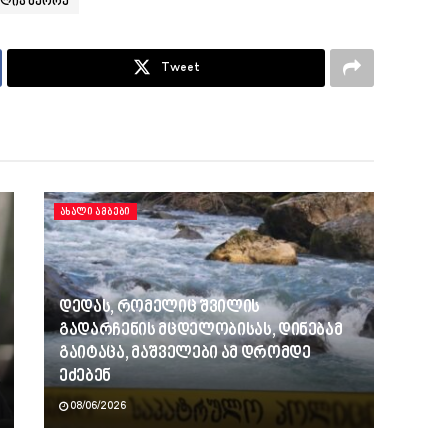
ილია მეორე
Tweet
ᲐᲮᲐᲚᲘ ᲐᲛᲑᲔᲑᲘ
დედას, რომელიც შვილის
გადარჩენის მცდელობისას, დინებამ
გაიტაცა, მაშველები ამ დრომდე
ეძებენ
08/06/2026