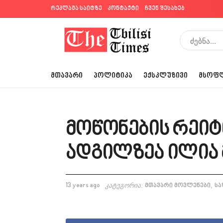
რეკლამა საიტზე
კონტაქტი
ჩვენ შესახებ
ᲛᲗᲐᲕᲐᲠᲘ
ᲞᲝᲚᲘᲢᲘᲙᲐ
ᲔᲥᲡᲙᲚᲣᲖᲘᲕᲘ
ᲛᲡᲝᲤ
მოწონების რეიტ
ადგილზეა ილია
,
13 years ago
კატეგორია:
მთავარი მოვლენები
სა