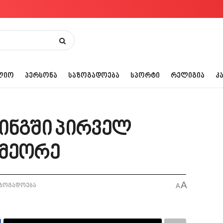
ᲚᲘᲝ
ᲞᲔᲠᲡᲝᲜᲐ
ᲡᲐᲖᲝᲒᲐᲓᲝᲔᲑᲐ
ᲡᲞᲝᲠᲢᲘ
ᲠᲔᲚᲘᲒᲘᲐ
Კ
ინგში პირველ
 მეორე
A
ზოგადოება
A