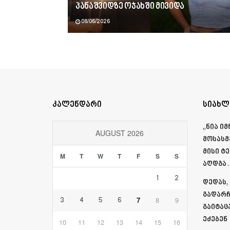
პანაშვიდზე ოჯახში მივიდა
08/06/2026
კალენდარი
სიახლ
„ნია ი
AUGUST 2026
მოსასმ
მისი ტ
M
T
W
T
F
S
S
აღდგა…
1
2
დედას,
გადარჩ
7
8
9
3
4
5
6
გაიტაც
ეძებენ
10
11
12
13
14
15
16