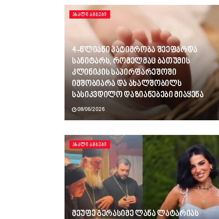
ᲐᲮᲐᲚᲘ ᲐᲛᲑᲔᲑᲘ
4-წლიანი პატიმრობა შეეფარდა
სანიტარს, რომელმაც ბათუმის
კლინიკის საპირფარეშოში
იმშობიარა და ახალშობილს
სასიკვდილო დაზიანებები მიაყენა
08/06/2026
ᲐᲮᲐᲚᲘ ᲐᲛᲑᲔᲑᲘ
მეუფე გერასიმე ლანა ლატარიას