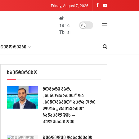
Friday, August 7, 2026
19
°c
Tbilisi
ᲐᲢᲔᲒᲝᲠᲘᲔᲑᲘ
საინტერესო
მომხრე ვარ,
„სინოფარმით“ და
„სინოვაკით“ აცრა ორი
დოზა „ფაიზერით“
ჩანაცვლდეს –
კულუმბეგოვი
ზუგდიდში დასაქმების