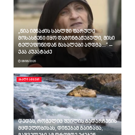
„ნია იმნაძის სახლში ფარული
მოსასმენი იყო დამონტაჟებული, მისი
ტელეფონიდან მასალები აღდგა…“ –
ეკა კუპატაძე
08/06/2026
ᲐᲮᲐᲚᲘ ᲐᲛᲑᲔᲑᲘ
დედას, რომელიც შვილის გადარჩენის
მცდელობისას, დინებამ გაიტაცა,