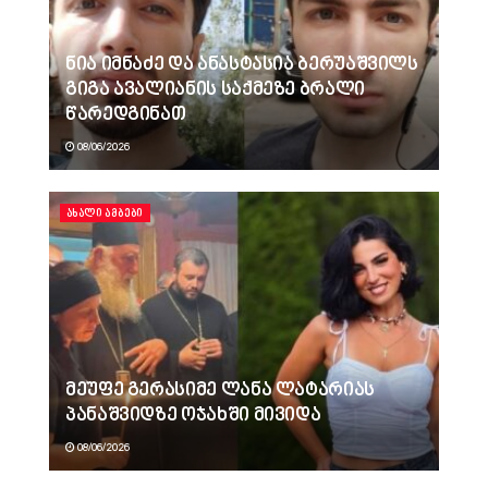
ნია იმნაძე და ანასტასია ბერუაშვილს
გიგა ავალიანის საქმეზე ბრალი
წარედგინათ
08/06/2026
ᲐᲮᲐᲚᲘ ᲐᲛᲑᲔᲑᲘ
მეუფე გერასიმე ლანა ლატარიას
პანაშვიდზე ოჯახში მივიდა
08/06/2026