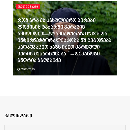
ᲐᲮᲐᲚᲘ ᲐᲛᲑᲔᲑᲘ
რომ არა ეს სასულიერო პირები,
ლომისის ტაძარში ვერავინ
ავიდოდით–კლავიატურაზე წერა და
ინტერნეტმორალისტობა ნუ გეგონება
საოკუპაციო ხაზს იქით ქართული
კერის შენარჩუნება.” – დეკანოზი
ანდრია ჯაღმაიძე
08/06/2026
კალენდარი