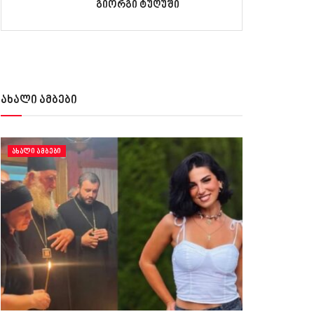
გიორგი ტუღუში
ახალი ამბები
ᲐᲮᲐᲚᲘ ᲐᲛᲑᲔᲑᲘ