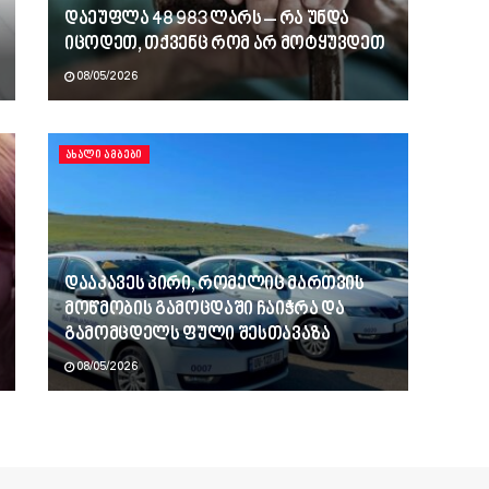
დაეუფლა 48 983 ლარს – რა უნდა
იცოდეთ, თქვენც რომ არ მოტყუვდეთ
08/05/2026
ᲐᲮᲐᲚᲘ ᲐᲛᲑᲔᲑᲘ
დააკავეს პირი, რომელიც მართვის
მოწმობის გამოცდაში ჩაიჭრა და
გამომცდელს ფული შესთავაზა
08/05/2026