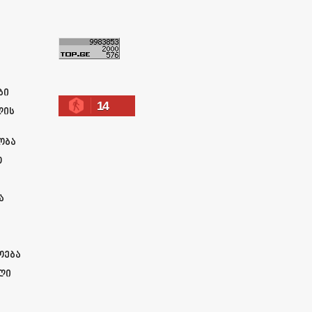
ა
ბი
14
ლის
ობა
ო
ა
ოება
ლი