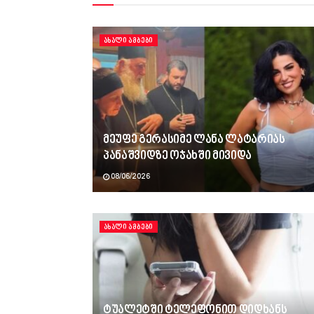
ᲐᲮᲐᲚᲘ ᲐᲛᲑᲔᲑᲘ
მეუფე გერასიმე ლანა ლატარიას
პანაშვიდზე ოჯახში მივიდა
08/06/2026
ᲐᲮᲐᲚᲘ ᲐᲛᲑᲔᲑᲘ
ტუალეტში ტელეფონით დიდხანს