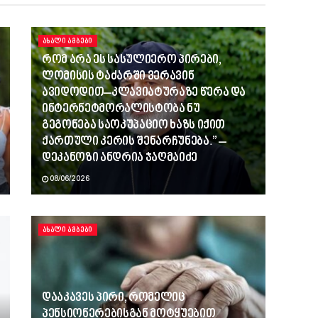
ᲐᲮᲐᲚᲘ ᲐᲛᲑᲔᲑᲘ
რომ არა ეს სასულიერო პირები,
ლომისის ტაძარში ვერავინ
ავიდოდით–კლავიატურაზე წერა და
ინტერნეტმორალისტობა ნუ
გეგონება საოკუპაციო ხაზს იქით
ქართული კერის შენარჩუნება.” –
დეკანოზი ანდრია ჯაღმაიძე
08/06/2026
ᲐᲮᲐᲚᲘ ᲐᲛᲑᲔᲑᲘ
დააკავეს პირი, რომელიც
პენსიონერებისგან მოტყუებით