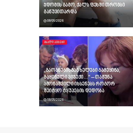
ჯდომის გამო, ქალს ფეხში თრომბი
განუვითარდა
08/05/2026
ᲐᲮᲐᲚᲘ ᲐᲛᲑᲔᲑᲘ
„გაოგნებისგან ხელები გამეყინა,
გაყინული ვიჯექი…“ – თამუნა
ამონაშვილი იხსენებს როგორ
შეიტყო ტყუპების დედობა
08/05/2026