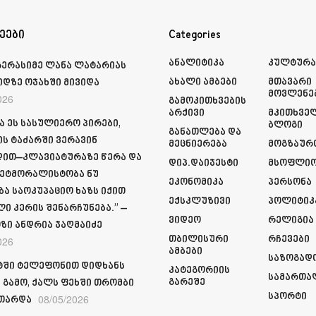
ეები
Categories
Ანალიტიკა
Კულტურ
გერასიმე ლანა ლატარიას
Ახალი Ამბები
Მთავარი
იდზე ოჯახში მივიდა
Მოვლენე
026
Გამოკითხვების
Არქივი
Მკითხვე
ა ეს სასულიერო პირები,
Ბლოგი
Განათლება Და
ს ტაძარში ვერავინ
Მეცნიერება
Მოგზაურ
ით–კლავიატურაზე წერა და
Დიპ.დაიჯესტი
Მსოფლი
ეტმორალისტობა ნუ
Ეკონომიკა
Პერსონა
ბა საოკუპაციო ხაზს იქით
Ექსკლუზივი
Პოლიტიკ
ი კერის შენარჩუნება.” –
Ვიდეო
Რელიგია
ზი ანდრია ჯაღმაიძე
Თბილისური
Რჩევები
026
Ამბები
Საზოგად
ში ტელეფონით დიდხანს
Კატეგორიის
Სამართა
Გარეშე
 გამო, ქალს ფეხში თრომბი
Სპორტი
08/05/2026
თარდა