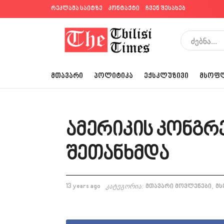
რეკლამა საიტზე
კონტაქტი
ჩვენ შესახებ
ᲛᲗᲐᲕᲐᲠᲘ
ᲞᲝᲚᲘᲢᲘᲙᲐ
ᲔᲥᲡᲙᲚᲣᲖᲘᲕᲘ
ᲛᲡᲝᲤ
ამერიკის კონგრე
შეთანხმდა
,
13 years ago
კატეგორია:
მთავარი მოვლენები
მ