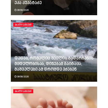
ეკა კუპატაძე
08/06/2026
ᲐᲮᲐᲚᲘ ᲐᲛᲑᲔᲑᲘ
დედას, რომელიც შვილის გადარჩენის
მცდელობისას, დინებამ გაიტაცა,
მაშველები ამ დრომდე ეძებენ
08/06/2026
ᲐᲮᲐᲚᲘ ᲐᲛᲑᲔᲑᲘ