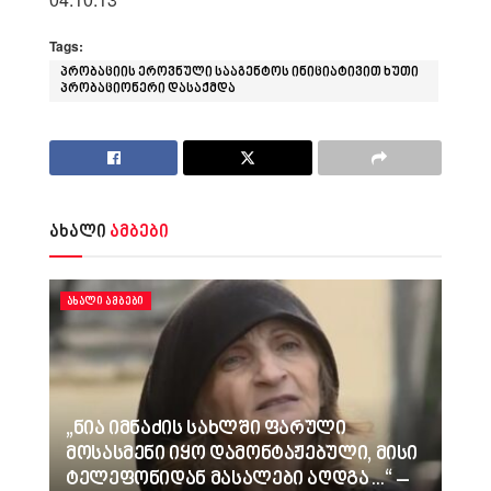
Tags:
პრობაციის ეროვნული სააგენტოს ინიციატივით ხუთი
პრობაციონერი დასაქმდა
ახალი
ამბები
ᲐᲮᲐᲚᲘ ᲐᲛᲑᲔᲑᲘ
„ნია იმნაძის სახლში ფარული
მოსასმენი იყო დამონტაჟებული, მისი
ტელეფონიდან მასალები აღდგა…“ –