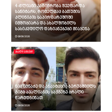
4-წლიანი პატიმრობა შეეფარდა
სანიტარს, რომელმაც ბათუმის
კლინიკის საპირფარეშოში
იმშობიარა და ახალშობილს
სასიკვდილო დაზიანებები მიაყენა
08/06/2026
ᲐᲮᲐᲚᲘ ᲐᲛᲑᲔᲑᲘ
ნია იმნაძე და ანასტასია ბერუაშვილს
გიგა ავალიანის საქმეზე ბრალი
წარედგინათ
08/06/2026