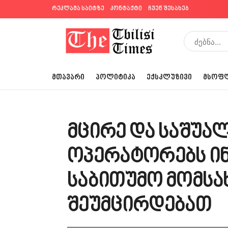
რეკლამა საიტზე
კონტაქტი
ჩვენ შესახებ
ᲛᲗᲐᲕᲐᲠᲘ
ᲞᲝᲚᲘᲢᲘᲙᲐ
ᲔᲥᲡᲙᲚᲣᲖᲘᲕᲘ
ᲛᲡᲝᲤ
მცირე და საშუა
ოპერატორებს ი
საბითუმო მომსა
შეუმცირდებათ