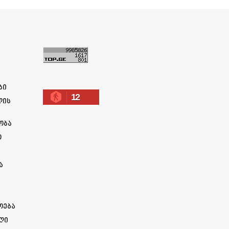
ა
ბი
12
ლის
ობა
ო
ა
ოება
ლი