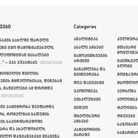
ეები
Categories
Ანალიტიკა
Კულტურ
მნაძის სახლში ფარული
Ახალი Ამბები
Მთავარი
ენი იყო დამონტაჟებული,
Მოვლენე
ელეფონიდან მასალები
Გამოკითხვების
Არქივი
Მკითხვე
08/06/2026
“ – ეკა კუპატაძე
Ბლოგი
Განათლება Და
 რომელიც შვილის
Მეცნიერება
Მოგზაურ
ენის მცდელობისას, დინებამ
Დიპ.დაიჯესტი
Მსოფლი
ა, მაშველები ამ დრომდე
Ეკონომიკა
Პერსონა
08/06/2026
Ექსკლუზივი
Პოლიტიკ
ნი პატიმრობა შეეფარდა
Ვიდეო
Რელიგია
რს, რომელმაც ბათუმის
Თბილისური
Რჩევები
Ამბები
ის საპირფარეშოში
Საზოგად
არა და ახალშობილს
Კატეგორიის
Სამართა
Გარეშე
დილო დაზიანებები მიაყენა