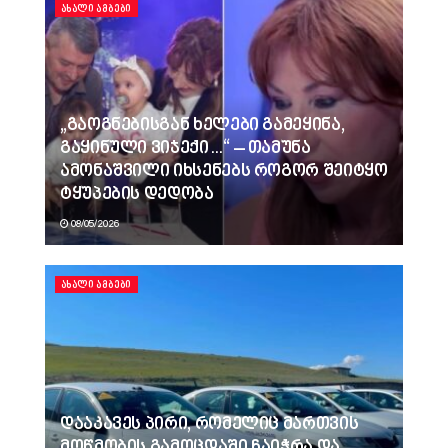
ᲐᲮᲐᲚᲘ ᲐᲛᲑᲔᲑᲘ
„გაოგნებისგან ხელები გამეყინა,
გაყინული ვიჯექი…“ – თამუნა
ამონაშვილი იხსენებს როგორ შეიტყო
ტყუპების დედობა
08/05/2026
ᲐᲮᲐᲚᲘ ᲐᲛᲑᲔᲑᲘ
დააკავეს პირი, რომელიც მართვის
მოწმობის გამოცდაში ჩაიჭრა და