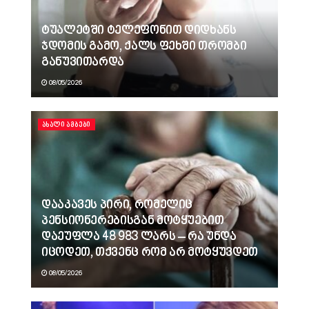
ტუალეტში ტელეფონით დიდხანს
ჯდომის გამო, ქალს ფეხში თრომბი
განუვითარდა
08/05/2026
ᲐᲮᲐᲚᲘ ᲐᲛᲑᲔᲑᲘ
დააკავეს პირი, რომელიც
პენსიონერებისგან მოტყუებით
დაეუფლა 48 983 ლარს – რა უნდა
იცოდეთ, თქვენც რომ არ მოტყუვდეთ
08/05/2026