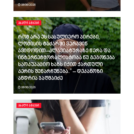
08/06/2026
ᲐᲮᲐᲚᲘ ᲐᲛᲑᲔᲑᲘ
რომ არა ეს სასულიერო პირები,
ლომისის ტაძარში ვერავინ
ავიდოდით–კლავიატურაზე წერა და
ინტერნეტმორალისტობა ნუ გეგონება
საოკუპაციო ხაზს იქით ქართული
კერის შენარჩუნება.” – დეკანოზი
ანდრია ჯაღმაიძე
08/06/2026
ᲐᲮᲐᲚᲘ ᲐᲛᲑᲔᲑᲘ