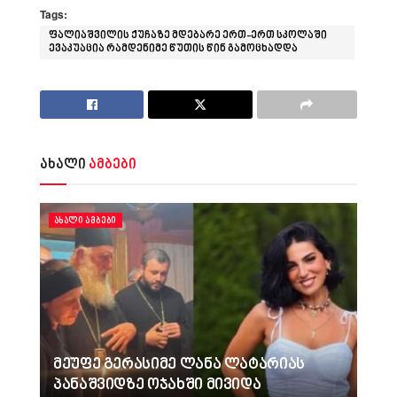
Tags:
ფალიაშვილის ქუჩაზე მდებარე ერთ-ერთ სკოლაში
ევაკუაცია რამდენიმე წუთის წინ გამოცხადდა
ახალი
ამბები
ᲐᲮᲐᲚᲘ ᲐᲛᲑᲔᲑᲘ
მეუფე გერასიმე ლანა ლატარიას
პანაშვიდზე ოჯახში მივიდა