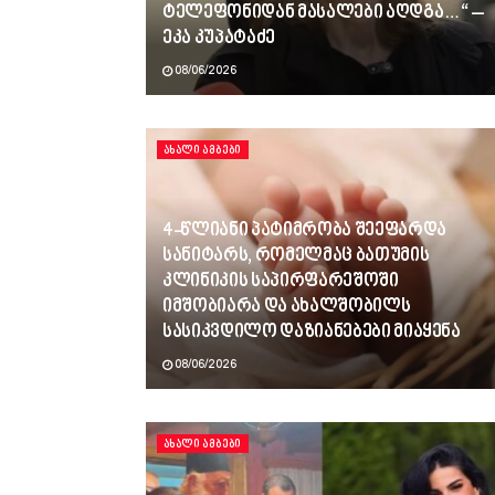
ტელეფონიდან მასალები აღდგა…“ –
ეკა კუპატაძე
08/06/2026
ᲐᲮᲐᲚᲘ ᲐᲛᲑᲔᲑᲘ
4-წლიანი პატიმრობა შეეფარდა
სანიტარს, რომელმაც ბათუმის
კლინიკის საპირფარეშოში
იმშობიარა და ახალშობილს
სასიკვდილო დაზიანებები მიაყენა
08/06/2026
ᲐᲮᲐᲚᲘ ᲐᲛᲑᲔᲑᲘ