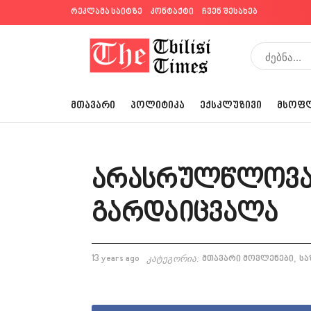
რეკლამა საიტზე
კონტაქტი
ჩვენ შესახებ
ᲛᲗᲐᲕᲐᲠᲘ
ᲞᲝᲚᲘᲢᲘᲙᲐ
ᲔᲥᲡᲙᲚᲣᲖᲘᲕᲘ
ᲛᲡᲝᲤ
არასრულწლოვან
გარდაიცვალა
,
13 years ago
კატეგორია:
მთავარი მოვლენები
სა