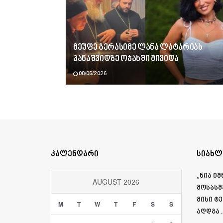
მეუფე გერასიმე ლანა ლატარიას
პანაშვიდზე ოჯახში მივიდა
08/06/2026
კალენდარი
სიახლ
„ნია ი
AUGUST 2026
მოსასმ
მისი ტ
M
T
W
T
F
S
S
აღდგა…