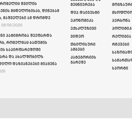
 რომელიც შვილის
Მეცნიერება
Მოგზაურ
ენის მცდელობისას, დინებამ
Დიპ.დაიჯესტი
Მსოფლი
ა, მაშველები ამ დრომდე
Ეკონომიკა
Პერსონა
08/06/2026
Ექსკლუზივი
Პოლიტიკ
ნი პატიმრობა შეეფარდა
Ვიდეო
Რელიგია
რს, რომელმაც ბათუმის
Თბილისური
Რჩევები
Ამბები
ის საპირფარეშოში
Საზოგად
არა და ახალშობილს
Კატეგორიის
Სამართა
Გარეშე
დილო დაზიანებები მიაყენა
Სპორტი
026