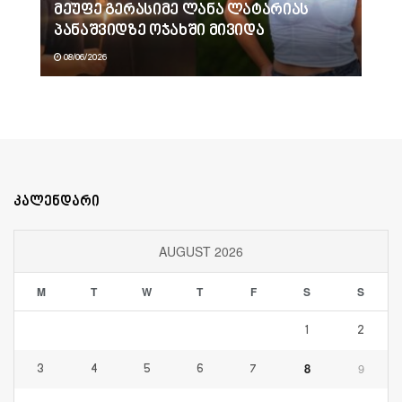
მეუფე გერასიმე ლანა ლატარიას
პანაშვიდზე ოჯახში მივიდა
08/06/2026
კალენდარი
AUGUST 2026
M
T
W
T
F
S
S
1
2
8
9
3
4
5
6
7