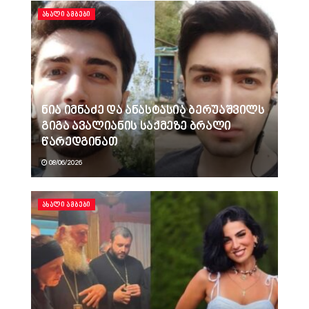
ᲐᲮᲐᲚᲘ ᲐᲛᲑᲔᲑᲘ
ნია იმნაძე და ანასტასია ბერუაშვილს
გიგა ავალიანის საქმეზე ბრალი
წარედგინათ
08/06/2026
ᲐᲮᲐᲚᲘ ᲐᲛᲑᲔᲑᲘ