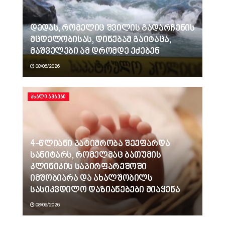
დედას, რომელიც შვილის გადარჩენის
მცდელობისას, დინებამ გაიტაცა,
მაშველები ამ დრომდე ეძებენ
08/06/2026
ᲐᲮᲐᲚᲘ ᲐᲛᲑᲔᲑᲘ
4-წლიანი პატიმრობა შეეფარდა
სანიტარს, რომელმაც ბათუმის
კლინიკის საპირფარეშოში
იმშობიარა და ახალშობილს
სასიკვდილო დაზიანებები მიაყენა
08/06/2026