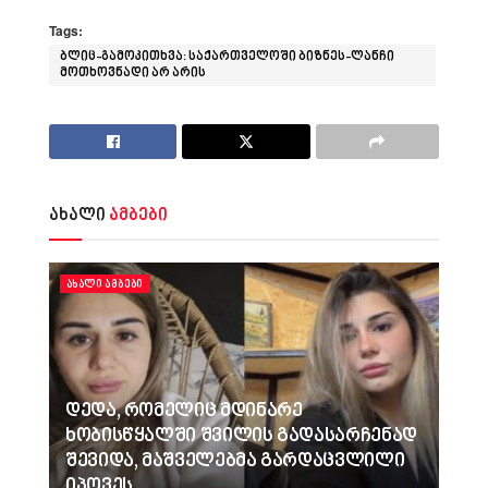
Tags:
ბლიც-გამოკითხვა: საქართველოში ბიზნეს-ლანჩი
მოთხოვნადი არ არის
ახალი
ამბები
ᲐᲮᲐᲚᲘ ᲐᲛᲑᲔᲑᲘ
დედა, რომელიც მდინარე
ხობისწყალში შვილის გადასარჩენად
შევიდა, მაშველებმა გარდაცვლილი
იპოვეს