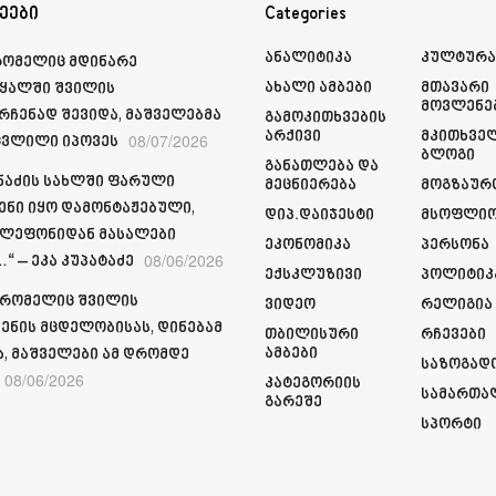
ეები
Categories
Ანალიტიკა
Კულტურ
რომელიც მდინარე
Ახალი Ამბები
Მთავარი
ყალში შვილის
Მოვლენე
რჩენად შევიდა, მაშველებმა
Გამოკითხვების
Არქივი
Მკითხვე
08/07/2026
ვლილი იპოვეს
Ბლოგი
Განათლება Და
მნაძის სახლში ფარული
Მეცნიერება
Მოგზაურ
ენი იყო დამონტაჟებული,
Დიპ.დაიჯესტი
Მსოფლი
ელეფონიდან მასალები
Ეკონომიკა
Პერსონა
08/06/2026
“ – ეკა კუპატაძე
Ექსკლუზივი
Პოლიტიკ
 რომელიც შვილის
Ვიდეო
Რელიგია
ენის მცდელობისას, დინებამ
Თბილისური
Რჩევები
Ამბები
ა, მაშველები ამ დრომდე
Საზოგად
08/06/2026
Კატეგორიის
Სამართა
Გარეშე
Სპორტი