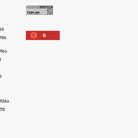
ა
ბი
6
ლის
ობა
ო
ა
ოება
ლი