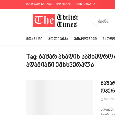
რეკლამა საიტზე
კონტაქტი
ჩვენ შესახებ
ᲛᲗᲐᲕᲐᲠᲘ
ᲞᲝᲚᲘᲢᲘᲙᲐ
ᲔᲥᲡᲙᲚᲣᲖᲘᲕᲘ
ᲛᲡᲝᲤ
Tag:
ბაშარ ასადის სამხედრო
ადამიანი ემსხვერპლა
ბაშა
ოპერ
09/11/201
სირიაში
მიერ სხ