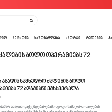
ᲚᲘᲝ
ᲞᲔᲠᲡᲝᲜᲐ
ᲡᲐᲖᲝᲒᲐᲓᲝᲔᲑᲐ
ᲡᲞᲝᲠᲢᲘ
ᲠᲔᲚᲘᲒᲘᲐ
Კ
 ძალების ბოლო ოპერაციებს 72
რ ასადის სამხედრო ძალების ბოლო
აციებს 72 ადამიანი ემსხვერპლა
3
 ბაშარ ასადის დაქვემდებარებაში მყოფი სამხედრო ძალების
ვადასხვა ქალაქებში მძიმე შეიარაღებით განხორციელებულ