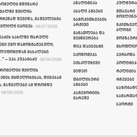
Ანალიტიკა
Კულტურ
რომელიც მდინარე
Ახალი Ამბები
Მთავარი
ყალში შვილის
Მოვლენე
რჩენად შევიდა, მაშველებმა
Გამოკითხვების
Არქივი
Მკითხვე
08/07/2026
ვლილი იპოვეს
Ბლოგი
Განათლება Და
მნაძის სახლში ფარული
Მეცნიერება
Მოგზაურ
ენი იყო დამონტაჟებული,
Დიპ.დაიჯესტი
Მსოფლი
ელეფონიდან მასალები
Ეკონომიკა
Პერსონა
08/06/2026
“ – ეკა კუპატაძე
Ექსკლუზივი
Პოლიტიკ
 რომელიც შვილის
Ვიდეო
Რელიგია
ენის მცდელობისას, დინებამ
Თბილისური
Რჩევები
Ამბები
ა, მაშველები ამ დრომდე
Საზოგად
08/06/2026
Კატეგორიის
Სამართა
Გარეშე
Სპორტი