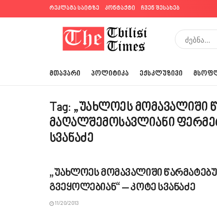
რეკლამა საიტზე
კონტაქტი
ჩვენ შესახებ
ᲛᲗᲐᲕᲐᲠᲘ
ᲞᲝᲚᲘᲢᲘᲙᲐ
ᲔᲥᲡᲙᲚᲣᲖᲘᲕᲘ
ᲛᲡᲝᲤ
Tag:
„უახლოეს მომავალიში 
მაღალშემოსავლიანი ფერმერ
სვანაძე
„უახლოეს მომავალიში წარმატებ
გვეყოლებიან“ – კოტე სვანაძე
11/20/2013