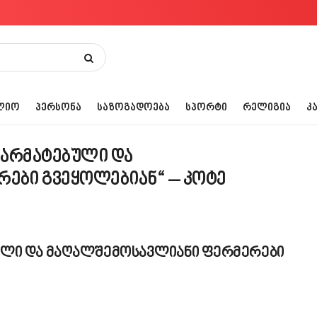
ᲚᲘᲝ
ᲞᲔᲠᲡᲝᲜᲐ
ᲡᲐᲖᲝᲒᲐᲓᲝᲔᲑᲐ
ᲡᲞᲝᲠᲢᲘ
ᲠᲔᲚᲘᲒᲘᲐ
Კ
წარმატებული და
ები გვეყოლებიან“ – კოტე
ული და მაღალშემოსავლიანი ფერმერები