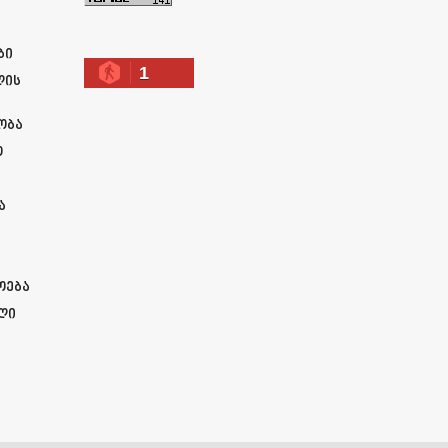
ა
ბი
1
ლის
ობა
ო
ა
ოება
ლი