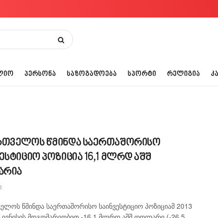
ᲚᲘᲝ
ᲞᲔᲠᲡᲝᲜᲐ
ᲡᲐᲖᲝᲒᲐᲓᲝᲔᲑᲐ
ᲡᲞᲝᲠᲢᲘ
ᲠᲔᲚᲘᲒᲘᲐ
Კ
რთველოს წმინდა საერთაშორისო
ესტიციო პოზიცია 16,1 მლრდ აშშ
არია
3
ელოს წმინდა საერთაშორისო საინვესტიციო პოზიციამ 2013
 ივნისის მდგომარეობით -16,1 მლრდ აშშ დოლარი (-26.5