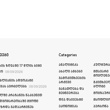
ეები
Categories
Ანალიტიკა
Კულტურ
ის ზღვაში 17 წლის ბიჭი
08/09/2026
Ახალი Ამბები
Მთავარი
ჩო
Მოვლენე
Გამოკითხვების
იბლიანის ადვოკატი
Არქივი
Მკითხვე
08/09/2026
ვას ავრცელებს
Ბლოგი
Განათლება Და
Მეცნიერება
Მოგზაურ
ლში კრაზანის ნაკბენით
Დიპ.დაიჯესტი
Მსოფლი
მდგომარეობაში მყოფი
Ეკონომიკა
Პერსონა
ზრდა გადაარჩინეს