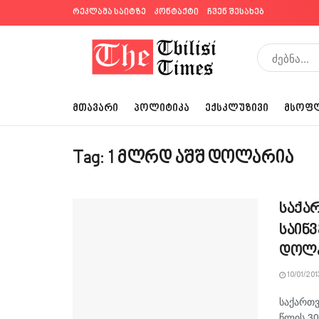
რეკლამა საიტზე
კონტაქტი
ჩვენ შესახებ
ᲛᲗᲐᲕᲐᲠᲘ
ᲞᲝᲚᲘᲢᲘᲙᲐ
ᲔᲥᲡᲙᲚᲣᲖᲘᲕᲘ
ᲛᲡᲝᲤ
Tag:
1 მლრდ აშშ დოლარია
საქა
საინვ
დოლ
10/01/201
საქართვ
წლის 30