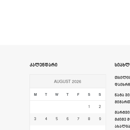
კალენდარი
სიახლ
თბილის
AUGUST 2026
დაიხრ
M
T
W
T
F
S
S
ნატა ვ
მიმართ
1
2
მარტვი
3
4
5
6
7
8
9
მძიმე 
ახალგა