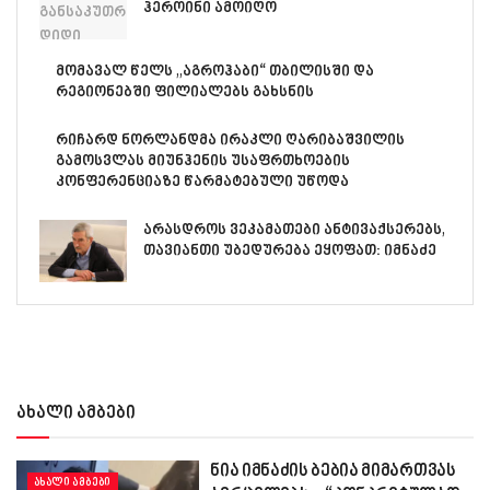
ჰეროინი ამოიღო
მომავალ წელს „აგროჰაბი“ თბილისში და
რეგიონებში ფილიალებს გახსნის
რიჩარდ ნორლანდმა ირაკლი ღარიბაშვილის
გამოსვლას მიუნჰენის უსაფრთხოების
კონფერენციაზე წარმატებული უწოდა
არას­დროს ვე­კა­მა­თე­ბი ან­ტი­ვაქ­სე­რებს,
თა­ვი­ან­თი უბე­დუ­რე­ბა ეყო­ფათ: იმნაძე
ახალი ამბები
ნია იმნაძის ბებია მიმართვას
ᲐᲮᲐᲚᲘ ᲐᲛᲑᲔᲑᲘ