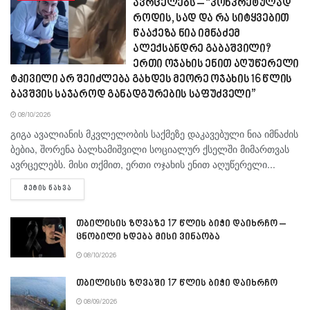
ავრცელებს – “კონკრეტულად
როდის, სად და რა სიტყვებით
წააქეზა ნია იმნაძემ
ალექსანდრე გაბაშვილი?
ერთი ოჯახის ენით აღუწერელი
ტკივილი არ შეიძლება გახდეს მეორე ოჯახის 16 წლის
ბავშვის საჯაროდ განადგურების საფუძველი”
08/10/2026
გიგა ავა­ლი­ა­ნის მკვლე­ლო­ბის საქ­მე­ზე და­კა­ვე­ბუ­ლი ნია იმ­ნა­ძის
ბე­ბია, შო­რე­ნა ბალ­ხა­მიშ­ვი­ლი სო­ცი­ა­ლურ ქსელ­ში მი­მარ­თვას
ავ­რცე­ლებს. მისი თქმით, ერთი ოჯა­ხის ენით აღუ­წე­რე­ლი...
DETAILS
ᲛᲔᲢᲘᲡ ᲜᲐᲮᲕᲐ
თბილისის ზღვაზე 17 წლის ბიჭი დაიხრჩო –
ცნობილი ხდება მისი ვინაობა
08/10/2026
თბილისის ზღვაში 17 წლის ბიჭი დაიხრჩო
08/09/2026