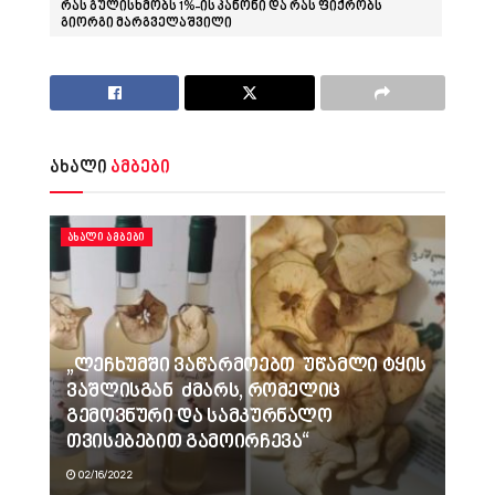
რას გულისხმობს 1%-ის კანონი და რას ფიქრობს
გიორგი მარგველაშვილი
ახალი
ამბები
ᲐᲮᲐᲚᲘ ᲐᲛᲑᲔᲑᲘ
„ლეჩხუმში ვაწარმოებთ უწამლი ტყის
ვაშლისგან ძმარს, რომელიც
გემოვნური და სამკურნალო
თვისებებით გამოირჩევა“
02/16/2022