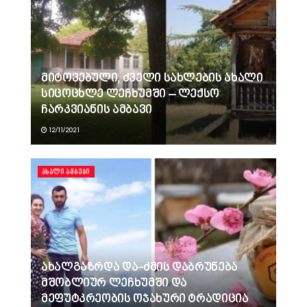
მიტოვებული, ძველი სახლების ახალი
სიცოცხლე ლეჩხუმში – ლექსო
ჩარკვიანის ამბავი
12/11/2021
ᲐᲮᲐᲚᲘ ᲐᲛᲑᲔᲑᲘ
ახალგაზრდა და-ძმის დაბრუნება
მშობლიურ ლეჩხუმში და
მეფუტკრეობის ოჯახური ტრადიცია