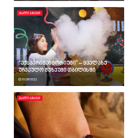
ᲐᲮᲐᲚᲘ ᲐᲛᲑᲔᲑᲘ
“ექსპერიმენტორიუმი” – ყველაზე
უჩვეულო მუზეუმი თბილისში
01/28/2022
ᲐᲮᲐᲚᲘ ᲐᲛᲑᲔᲑᲘ