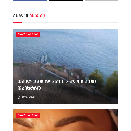
ახალი
ამბები
ᲐᲮᲐᲚᲘ ᲐᲛᲑᲔᲑᲘ
თბილისის ზღვაში 17 წლის ბიჭი
დაიხრჩო
08/09/2026
ᲐᲮᲐᲚᲘ ᲐᲛᲑᲔᲑᲘ