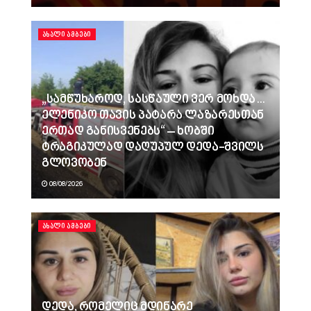
ᲐᲮᲐᲚᲘ ᲐᲛᲑᲔᲑᲘ
„სამწუხაროდ, სასწაული ვერ მოხდა…
ელენიკო თავის პატარა ლაზარესთან
ერთად განისვენებს“ – ხობში
ტრაგიკულად დაღუპულ დედა-შვილს
გლოვობენ
08/08/2026
ᲐᲮᲐᲚᲘ ᲐᲛᲑᲔᲑᲘ
დედა, რომელიც მდინარე