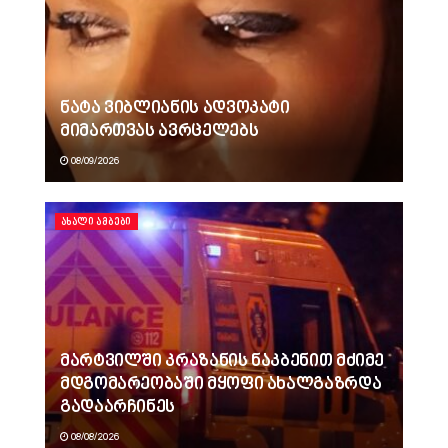
ნატა ვიბლიანის ადვოკატი
მიმართვას ავრცელებს
08/09/2026
ᲐᲮᲐᲚᲘ ᲐᲛᲑᲔᲑᲘ
მარტვილში კრაზანის ნაკბენით მძიმე
მდგომარეობაში მყოფი ახალგაზრდა
გადაარჩინეს
08/08/2026