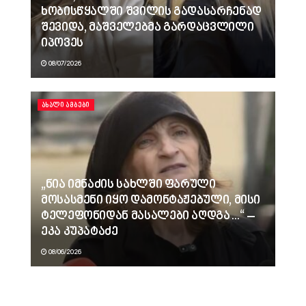
ხობისწყალში შვილის გადასარჩენად
შევიდა, მაშველებმა გარდაცვლილი
იპოვეს
08/07/2026
ᲐᲮᲐᲚᲘ ᲐᲛᲑᲔᲑᲘ
„ნია იმნაძის სახლში ფარული
მოსასმენი იყო დამონტაჟებული, მისი
ტელეფონიდან მასალები აღდგა…“ –
ეკა კუპატაძე
08/06/2026