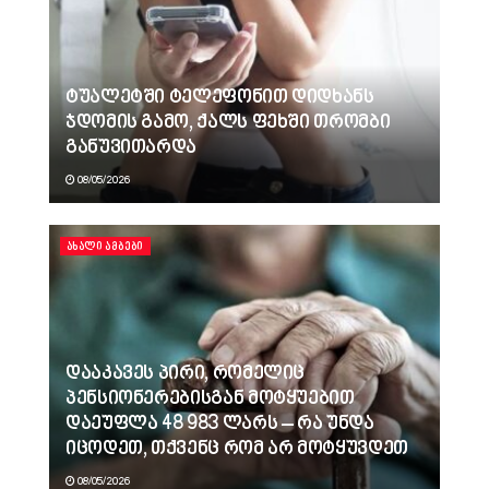
ტუალეტში ტელეფონით დიდხანს
ჯდომის გამო, ქალს ფეხში თრომბი
განუვითარდა
08/05/2026
ᲐᲮᲐᲚᲘ ᲐᲛᲑᲔᲑᲘ
დააკავეს პირი, რომელიც
პენსიონერებისგან მოტყუებით
დაეუფლა 48 983 ლარს – რა უნდა
იცოდეთ, თქვენც რომ არ მოტყუვდეთ
08/05/2026