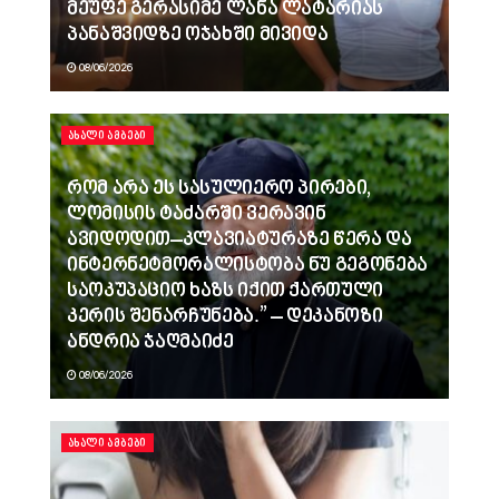
მეუფე გერასიმე ლანა ლატარიას
პანაშვიდზე ოჯახში მივიდა
08/06/2026
ᲐᲮᲐᲚᲘ ᲐᲛᲑᲔᲑᲘ
რომ არა ეს სასულიერო პირები,
ლომისის ტაძარში ვერავინ
ავიდოდით–კლავიატურაზე წერა და
ინტერნეტმორალისტობა ნუ გეგონება
საოკუპაციო ხაზს იქით ქართული
კერის შენარჩუნება.” – დეკანოზი
ანდრია ჯაღმაიძე
08/06/2026
ᲐᲮᲐᲚᲘ ᲐᲛᲑᲔᲑᲘ