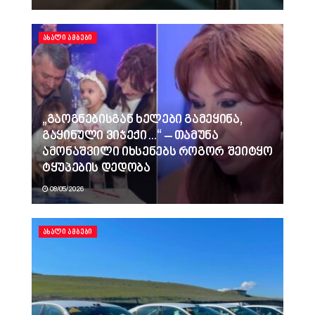
ᲐᲮᲐᲚᲘ ᲐᲛᲑᲔᲑᲘ
„გაოგნებისგან ხელები გამეყინა,
გაყინული ვიჯექი…“ – თამუნა
ამონაშვილი იხსენებს როგორ შეიტყო
ტყუპების დედობა
08/05/2026
ᲐᲮᲐᲚᲘ ᲐᲛᲑᲔᲑᲘ