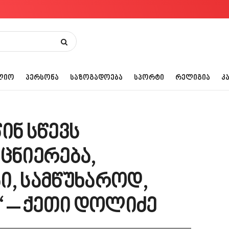
ᲚᲘᲝ
ᲞᲔᲠᲡᲝᲜᲐ
ᲡᲐᲖᲝᲒᲐᲓᲝᲔᲑᲐ
ᲡᲞᲝᲠᲢᲘ
ᲠᲔᲚᲘᲒᲘᲐ
Კ
ინ სწევს
ცნიერება,
ი, სამწუხაროდ,
“ – ქეთი დოლიძე