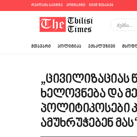
რეკლამა საიტზე
კონტაქტი
ჩვენ შესახებ
ᲛᲗᲐᲕᲐᲠᲘ
ᲞᲝᲚᲘᲢᲘᲙᲐ
ᲔᲥᲡᲙᲚᲣᲖᲘᲕᲘ
ᲛᲡᲝᲤ
„ცივილიზაციას წ
ხელოვნება და მე
პოლიტიკოსები კ
ამუხრუჭებენ მას