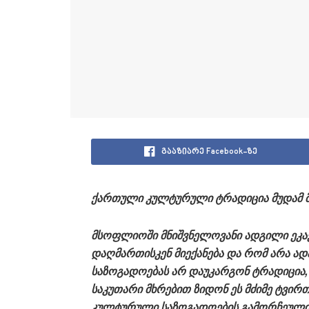
გააზიარე Facebook-ზე
ქართული
კულტურული
ტრადიცია
მუდამ
მსოფლიოში
მნიშვნელოვანი
ადგილი
ეკა
დაღმართისკენ
მიექანება
და
რომ
არა
ად
საზოგადოებას
არ
დაუკარგონ
ტრადიცია
საკუთარი
მხრებით
ზიდონ
ეს
მძიმე
ტვირთ
კულტურული
საზოგადოების
გამორჩეულ