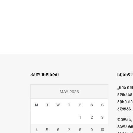
კალენდარი
სიახლ
„ნია ი
MAY 2026
მოსასმ
მისი ტ
M
T
W
T
F
S
S
აღდგა…
1
2
3
დედას,
გადარჩ
4
5
6
7
8
9
10