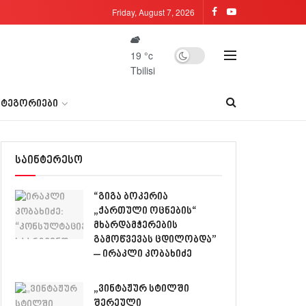
Friday, August 7, 2026
19
°c
Tbilisi
ᲐᲢᲔᲒᲝᲠᲘᲔᲑᲘ
საინტერესო
“გიგა ბოკერია
„ქართული ოცნების“
მხარდამჭერების
გამოწვევას ცდილობდა”
– ირაკლი კობახიძე
„ვინტაჟურ სტილში
შერეული