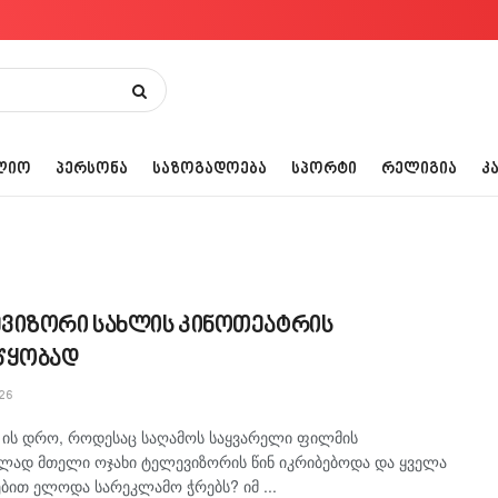
ᲚᲘᲝ
ᲞᲔᲠᲡᲝᲜᲐ
ᲡᲐᲖᲝᲒᲐᲓᲝᲔᲑᲐ
ᲡᲞᲝᲠᲢᲘ
ᲠᲔᲚᲘᲒᲘᲐ
Კ
ვიზორი სახლის კინოთეატრის
წყობად
26
 ის დრო, როდესაც საღამოს საყვარელი ფილმის
ლად მთელი ოჯახი ტელევიზორის წინ იკრიბებოდა და ყველა
ბით ელოდა სარეკლამო ჭრებს? იმ ...