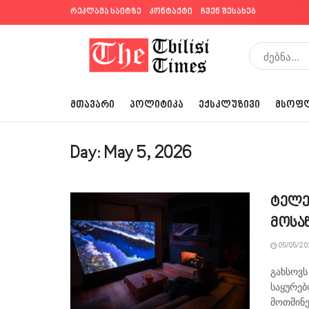
რეკლამა საიტზე
კონტაქტი
ჩვენ შესახებ
ᲛᲗᲐᲕᲐᲠᲘ
ᲞᲝᲚᲘᲢᲘᲙᲐ
ᲔᲥᲡᲙᲚᲣᲖᲘᲕᲘ
ᲛᲡᲝᲤ
Day:
May 5, 2026
ტელე
მოსა
05/05/20
გახსოვს
საყურებ
მოთმინე