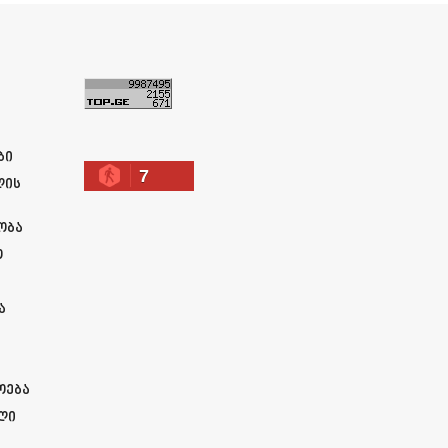
ა
ბი
7
ლის
ობა
ო
ა
ოება
ლი