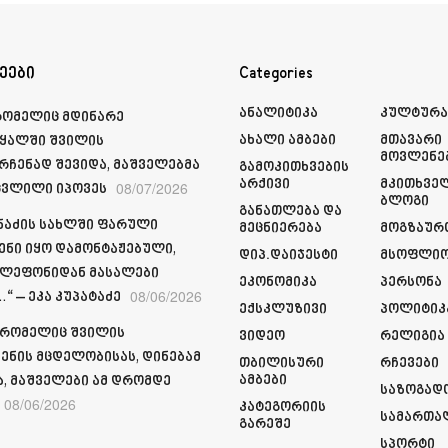
ეები
Categories
Ანალიტიკა
Კულტურ
რომელიც მდინარე
Ახალი Ამბები
Მთავარი
ყალში შვილის
Მოვლენე
რჩენად შევიდა, მაშველებმა
Გამოკითხვების
Არქივი
Მკითხვე
08/07/2026
ვლილი იპოვეს
Ბლოგი
Განათლება Და
მნაძის სახლში ფარული
Მეცნიერება
Მოგზაურ
ენი იყო დამონტაჟებული,
Დიპ.დაიჯესტი
Მსოფლი
ელეფონიდან მასალები
Ეკონომიკა
Პერსონა
08/06/2026
“ – ეკა კუპატაძე
Ექსკლუზივი
Პოლიტიკ
 რომელიც შვილის
Ვიდეო
Რელიგია
ენის მცდელობისას, დინებამ
Თბილისური
Რჩევები
Ამბები
ა, მაშველები ამ დრომდე
Საზოგად
08/06/2026
Კატეგორიის
Სამართა
Გარეშე
Სპორტი