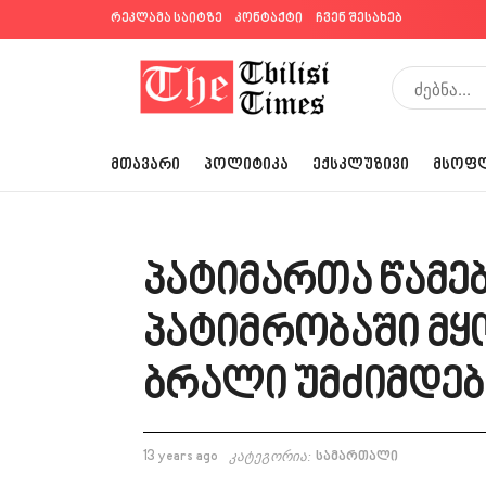
რეკლამა საიტზე
კონტაქტი
ჩვენ შესახებ
ᲛᲗᲐᲕᲐᲠᲘ
ᲞᲝᲚᲘᲢᲘᲙᲐ
ᲔᲥᲡᲙᲚᲣᲖᲘᲕᲘ
ᲛᲡᲝᲤ
პატიმართა წამებ
პატიმრობაში მყ
ბრალი უმძიმდებ
13 years ago
კატეგორია:
სამართალი