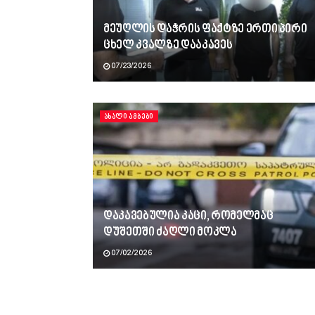
მეუღლის დაჭრის ფაქტზე ერთი პირი
ცხელ კვალზე დააკავეს
07/23/2026
ᲐᲮᲐᲚᲘ ᲐᲛᲑᲔᲑᲘ
დაკავებულია კაცი, რომელმაც
დუშეთში ძაღლი მოკლა
07/02/2026