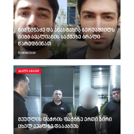
ნია იმნაძე და ანასტასია ბერუაშვილს
გიგა ავალიანის საქმეზე ბრალი
წარედგინათ
08/06/2026
ᲐᲮᲐᲚᲘ ᲐᲛᲑᲔᲑᲘ
მეუღლის დაჭრის ფაქტზე ერთი პირი
ცხელ კვალზე დააკავეს