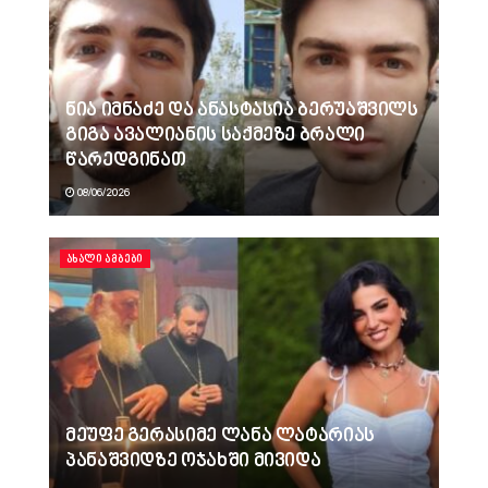
ნია იმნაძე და ანასტასია ბერუაშვილს
გიგა ავალიანის საქმეზე ბრალი
წარედგინათ
08/06/2026
ᲐᲮᲐᲚᲘ ᲐᲛᲑᲔᲑᲘ
მეუფე გერასიმე ლანა ლატარიას
პანაშვიდზე ოჯახში მივიდა