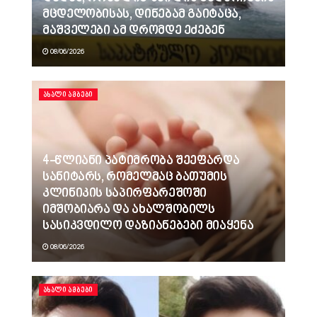
მცდელობისას, დინებამ გაიტაცა,
მაშველები ამ დრომდე ეძებენ
08/06/2026
ᲐᲮᲐᲚᲘ ᲐᲛᲑᲔᲑᲘ
4-წლიანი პატიმრობა შეეფარდა
სანიტარს, რომელმაც ბათუმის
კლინიკის საპირფარეშოში
იმშობიარა და ახალშობილს
სასიკვდილო დაზიანებები მიაყენა
08/06/2026
ᲐᲮᲐᲚᲘ ᲐᲛᲑᲔᲑᲘ