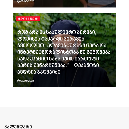
08/06/2026
ᲐᲮᲐᲚᲘ ᲐᲛᲑᲔᲑᲘ
რომ არა ეს სასულიერო პირები,
ლომისის ტაძარში ვერავინ
ავიდოდით–კლავიატურაზე წერა და
ინტერნეტმორალისტობა ნუ გეგონება
საოკუპაციო ხაზს იქით ქართული
კერის შენარჩუნება.” – დეკანოზი
ანდრია ჯაღმაიძე
08/06/2026
კალენდარი